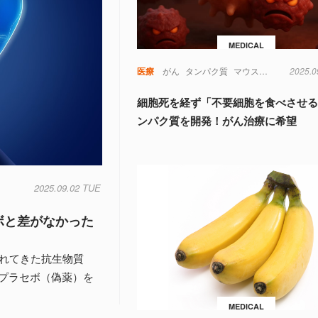
MEDICAL
医療
がん
タンパク質
マウス
免疫
医薬品
2025.0
細胞死を経ず「不要細胞を食べさせ
ンパク質を開発！がん治療に希望
2025.09.02 TUE
ボと差がなかった
われてきた抗生物質
プラセボ（偽薬）を
MEDICAL