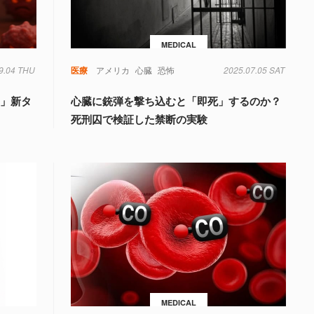
MEDICAL
9.04 THU
細胞
医療
アメリカ
心臓
恐怖
2025.07.05 SAT
る」新タ
心臓に銃弾を撃ち込むと「即死」するのか？
死刑囚で検証した禁断の実験
MEDICAL