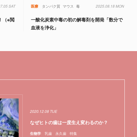
07.05 SAT
医療
タンパク質
マウス
毒
2025.08.18 MON
！（※閲
一酸化炭素中毒の初の解毒剤を開発「数分で
血液を浄化」
2020.12.08 TUE
なぜヒトの歯は一度生え変わるのか？
生物学
乳歯
永久歯
特集