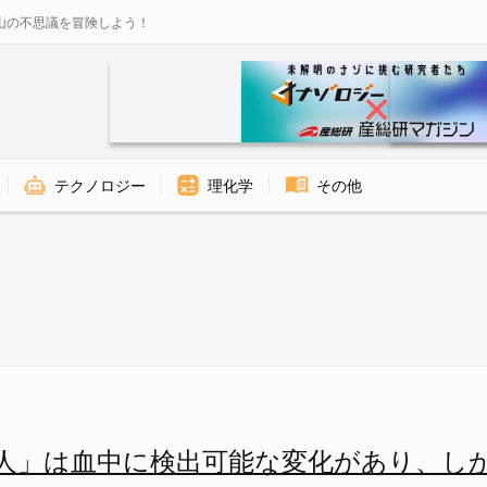
山の不思議を冒険しよう！
テクノロジー
理化学
その他
い人」を90%の精度で判別する
人」は血中に検出可能な変化があり、し