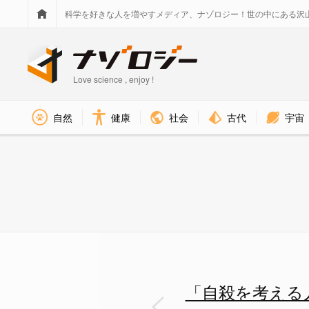
科学を好きな人を増やすメディア、ナゾロジー！世の中にある沢
Love science , enjoy !
社会
古代
宇宙
自然
健康
男女別の血液検査で「自殺した
「自殺を考える