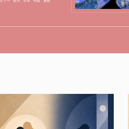
ルマー
数学
日本
特集
素数