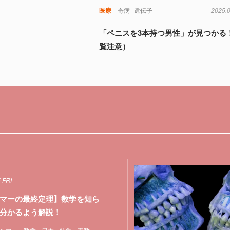
医療
奇病
遺伝子
2025.
「ペニスを3本持つ男性」が見つかる
覧注意）
 FRI
マーの最終定理】数学を知ら
分かるよう解説！