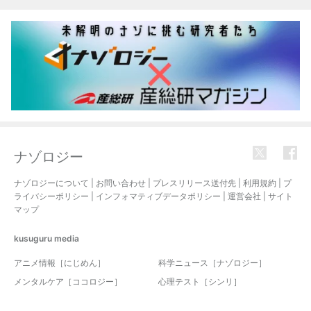
ナゾロジー
ナゾロジーについて
|
お問い合わせ
|
プレスリリース送付先
|
利用規約
|
プ
ライバシーポリシー
|
インフォマティブデータポリシー
|
運営会社
|
サイト
マップ
kusuguru
media
アニメ情報［にじめん］
科学ニュース［ナゾロジー］
メンタルケア［ココロジー］
心理テスト［シンリ］