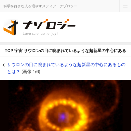
科学を好きな人を増やすメディア、ナゾロジー！
Love science , enjoy !
TOP
宇宙
サウロンの目に睨まれているような超新星の中心にあるも
SN 1987Aの内部で中性子星の証拠が発見される - ナゾロジー
サウロンの目に睨まれているような超新星の中心にあるもの
とは？
(画像 1/6)