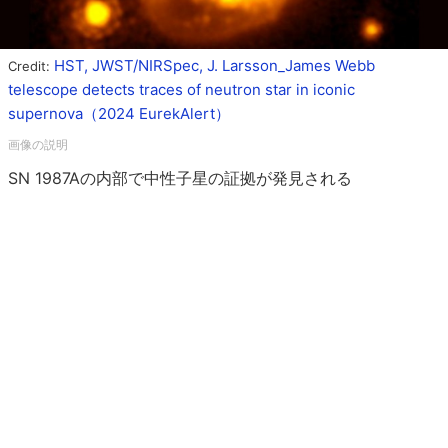
HST, JWST/NIRSpec, J. Larsson_James Webb
Credit:
telescope detects traces of neutron star in iconic
supernova（2024 EurekAlert）
SN 1987Aの内部で中性子星の証拠が発見される