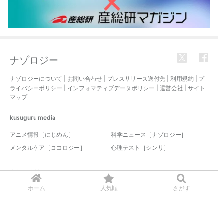
ナゾロジー
ナゾロジーについて
|
お問い合わせ
|
プレスリリース送付先
|
利用規約
|
プ
ライバシーポリシー
|
インフォマティブデータポリシー
|
運営会社
|
サイト
マップ
kusuguru
media
アニメ情報［にじめん］
科学ニュース［ナゾロジー］
メンタルケア［ココロジー］
心理テスト［シンリ］
© 2017-2026 nazology. all rights reserved.
ホーム
人気順
さがす