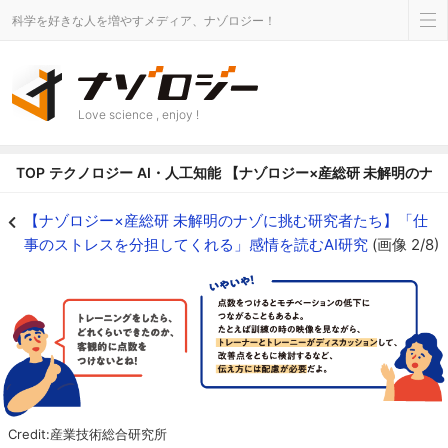
科学を好きな人を増やすメディア、ナゾロジー！
Love science , enjoy !
TOP
テクノロジー
AI・人工知能
【ナゾロジー×産総研 未解明のナ
トレーニングの評価で気をつけること（「XR接客トレーニングシステム」ガイド
【ナゾロジー×産総研 未解明のナゾに挑む研究者たち】「仕
事のストレスを分担してくれる」感情を読むAI研究
(画像 2/8)
Credit:産業技術総合研究所