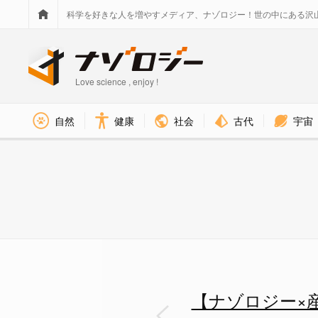
科学を好きな人を増やすメディア、ナゾロジー！世の中にある沢
Love science , enjoy !
社会
古代
宇宙
自然
健康
接客支援AIの構成例 - ナゾロ
【ナゾロジー×