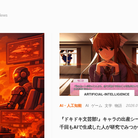
 News
ARTIFICIAL-INTELLIGENCE
AI・人工知能
AI
ゲーム
文学
物語
2026.0
『ドキドキ文芸部!』キャラの出産シ
千回もAIで生成した人が研究でみつ