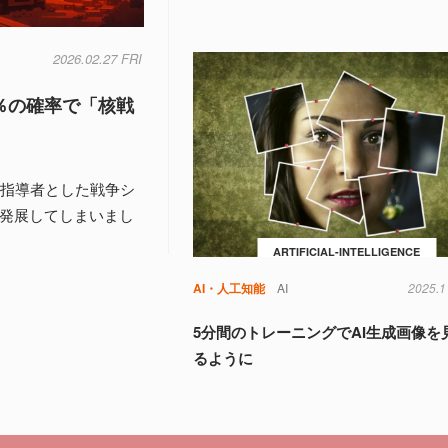
2026.02.27 FRI
％の確率で「核戦
を国家指導者とした戦争シ
と発展してしまいまし
ARTIFICIAL-INTELLIGENCE
AI・人工知能
AI
2025.1
5分間のトレーニングでAI生成画像を
るように