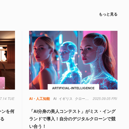
もっと見る
ARTIFICIAL-INTELLIGENCE
7.14 TUE
AI・人工知能
AI
イギリス
クローン
ファッション
2025.09.05 FRI
社会
ーンを何
「AI分身の美人コンテスト」がミス・イング
かる
ランドで導入！自分のデジタルクローンで競
い合う！