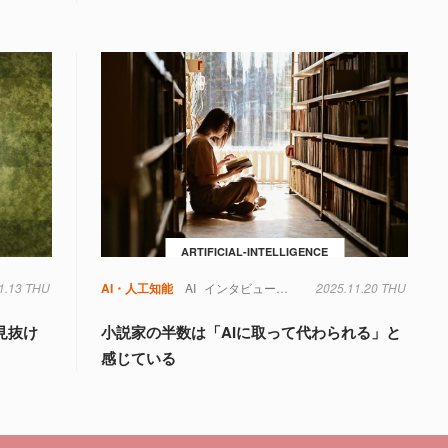
ARTIFICIAL-INTELLIGENCE
1.13 THU
AI・人工知能
AI
インタビュー
文学
2025.11.20 THU
本
物語
社会
見抜け
小説家の半数は「AIに取って代わられる」と
感じている