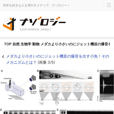
科学を好きな人を増やすメディア、ナゾロジー！
Love science , enjoy !
TOP
自然
生物学
動物
メダカより小さいのにジェット機並の爆音を
ハイスピードカメラやマイクロCTで体内の器官の動きを撮影 - ナゾロジー
メダカより小さいのにジェット機並の爆音を出す小魚！その
メカニズムとは？
(画像 3/5)