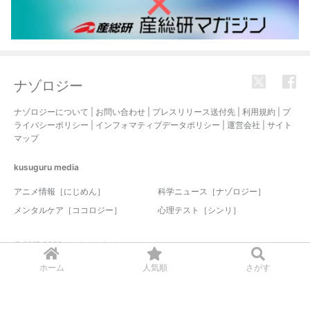
ナゾロジー
ナゾロジーについて
|
お問い合わせ
|
プレスリリース送付先
|
利用規約
|
プ
ライバシーポリシー
|
インフォマティブデータポリシー
|
運営会社
|
サイト
マップ
kusuguru
media
アニメ情報［にじめん］
科学ニュース［ナゾロジー］
メンタルケア［ココロジー］
心理テスト［シンリ］
© 2017-2026 nazology. all rights reserved.
ホーム
人気順
さがす