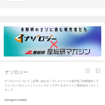
関連記事
ナゾロジー
ナゾロジーについて
|
お問い合わせ
|
プレスリリース送付先
|
利用規約
|
プ
ライバシーポリシー
|
インフォマティブデータポリシー
|
運営会社
|
サイト
マップ
kusuguru
media