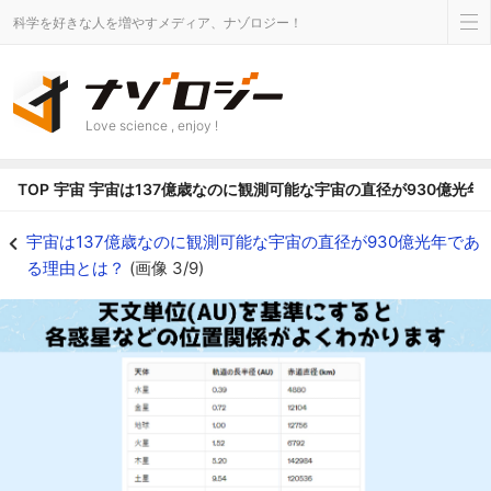
科学を好きな人を増やすメディア、ナゾロジー！
Love science , enjoy !
TOP
宇宙
宇宙は137億歳なのに観測可能な宇宙の直径が930億光年
天文単位は太陽系内部で距離感を感じるのに適しています - ナゾロジー
宇宙は137億歳なのに観測可能な宇宙の直径が930億光年であ
る理由とは？
(画像 3/9)