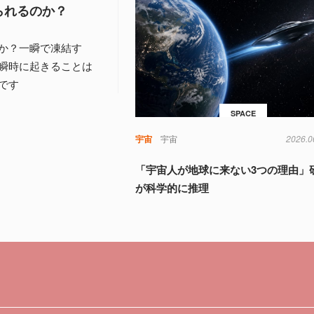
られるのか？
か？一瞬で凍結す
瞬時に起きることは
です
SPACE
宇宙
宇宙
2026.0
「宇宙人が地球に来ない3つの理由」
が科学的に推理