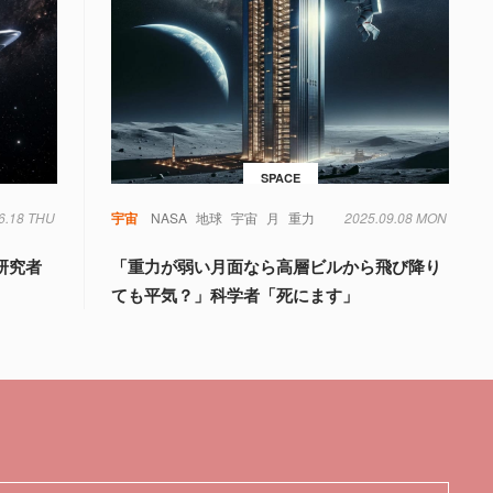
SPACE
6.18 THU
宇宙
NASA
地球
宇宙
月
重力
2025.09.08 MON
研究者
「重力が弱い月面なら高層ビルから飛び降り
ても平気？」科学者「死にます」