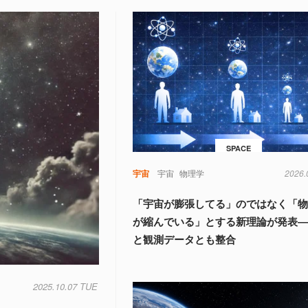
SPACE
宇宙
宇宙
物理学
2026.
「宇宙が膨張してる」のではなく「
が縮んでいる」とする新理論が発表
と観測データとも整合
2025.10.07 TUE