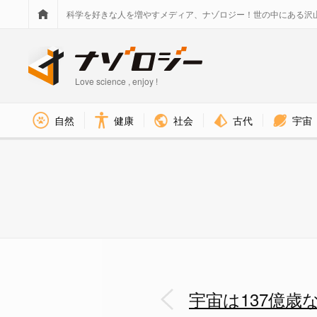
科学を好きな人を増やすメディア、ナゾロジー！世の中にある沢
Love science , enjoy !
社会
古代
宇宙
自然
健康
宇宙は137億歳なのに観測可能な
宇宙は137億歳