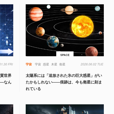
SPACE
01.30 FRI
宇宙
宇宙
惑星
木星
衛星
2026.06.02 TUE
物質世界
太陽系には「追放された氷の巨大惑星」がい
――なん
たかもしれない――痕跡は、今も衛星に刻ま
れている