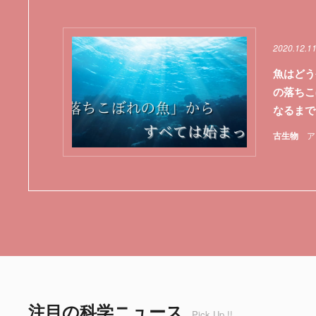
2020.12.11
魚はどう
の落ちこ
なるまで
古生物
ア
注目の科学ニュース
Pick Up !!