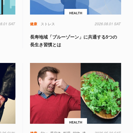
HEALTH
08.01 SAT
健康
ストレス
2026.08.01 SAT
長寿地域「ブルーゾーン」に共通する5つの
長生き習慣とは
HEALTH
0.26 SUN
健康
匂い
受容体
料理
植物
遺伝子
2026.05.30 SAT
食べ物