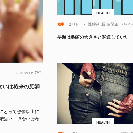
HEALTH
健康
セロトニン
性科学
脳
自閉症
2026.
早漏は亀頭の大きさと関連していた
2026.08.06 THU
食いは将来の肥満
にとって想像以上に
の肥満と、遅食いは後
HEALTH
健康
セクシャル
2025.1