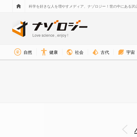
科学を好きな人を増やすメディア、ナゾロジー！世の中にある沢
Love science , enjoy !
社会
古代
宇宙
自然
健康
冷凍したパンをトーストすると