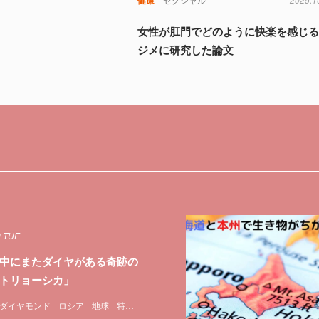
女性が肛門でどのように快楽を感じ
ジメに研究した論文
0 TUE
中にまたダイヤがある奇跡の
トリョーシカ」
ダイヤモンド
ロシア
地球
特集
鉱物