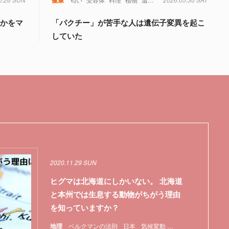
るかをマ
「パクチー」が苦手な人は遺伝子変異を起こ
していた
2020.11.29 SUN
ヒグマは北海道にしかいない。 北海道
と本州では生息する動物がちがう理由
を知っていますか？
地理
ベルクマンの法則
日本
気候変動
特集