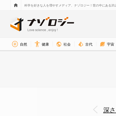
科学を好きな人を増やすメディア、ナゾロジー！世の中にある沢
Love science , enjoy !
社会
古代
宇宙
自然
健康
空撮された「タアム・ジャ・ブ
深さ