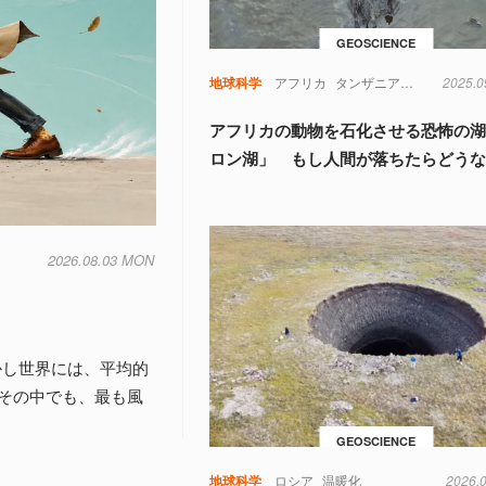
GEOSCIENCE
地球科学
アフリカ
タンザニア
地球科学
2025.0
鳥
アフリカの動物を石化させる恐怖の
ロン湖」 もし人間が落ちたらどう
2026.08.03 MON
しかし世界には、平均的
その中でも、最も風
GEOSCIENCE
地球科学
ロシア
温暖化
2026.