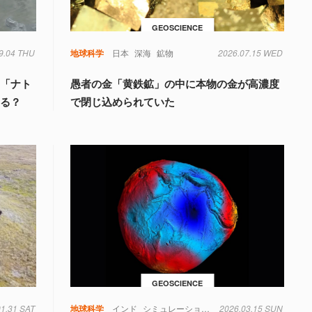
GEOSCIENCE
9.04 THU
類
地球科学
日本
深海
鉱物
2026.07.15 WED
湖「ナト
愚者の金「黄鉄鉱」の中に本物の金が高濃度
なる？
で閉じ込められていた
GEOSCIENCE
01.31 SAT
地球科学
インド
シミュレーション
地球
2026.03.15 SUN
物理学
重力