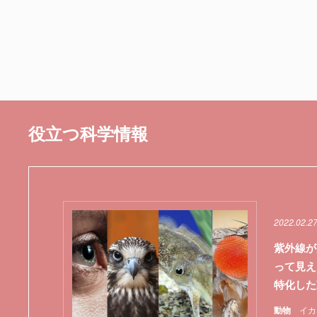
役立つ科学情報
2022.02.2
紫外線が
って見え
特化した
動物
イカ