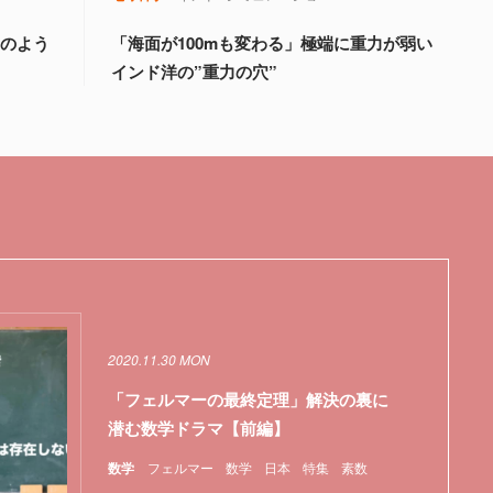
淵のよう
「海面が100mも変わる」極端に重力が弱い
インド洋の”重力の穴”
2020.11.30 MON
「フェルマーの最終定理」解決の裏に
潜む数学ドラマ【前編】
数学
フェルマー
数学
日本
特集
素数