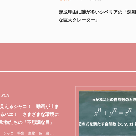
形成理由に謎が多いシベリアの「深
な巨大クレーター」
7 SUN
見えるシャコ！ 動画が止ま
るハエ！ さまざまな環境に
動物たちの「不思議な目」
シャコ
特集
生物
色
虫
視覚