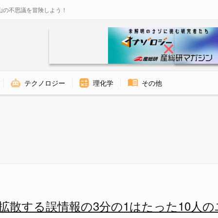
山の不思議を冒険しよう！
テクノロジー
理化学
その他
がコアになっている - ナゾロ
r）で拡散する誤情報の3分の1はたった10