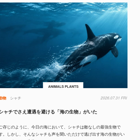
ANIMALS PLANTS
動物
シャチ
2026.07.31 FRI
シャチでさえ遭遇を避ける「海の生物」がいた
ご存じのように、今日の海において、シャチは敵なしの最強生物で
す。しかし、そんなシャチも声を聞いただけで逃げ出す海の生物がい