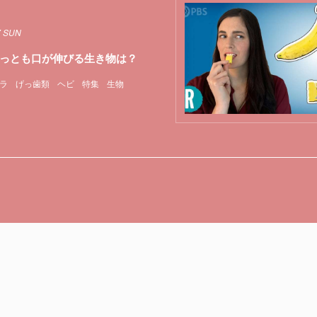
7 SUN
っとも口が伸びる生き物は？
ラ
げっ歯類
ヘビ
特集
生物