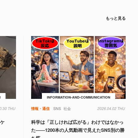
もっと見る
N
INFORMATION-AND-COMMUNICATION
0.30 THU
情報・通信
SNS
社会
2026.04.02 THU
タケ
科学は「正しければ広がる」わけではなかっ
た――1200本の人気動画で見えたSNS別の勝