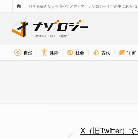
科学を好きな人を増やすメディア、ナゾロジー！世の中にある沢
Love science , enjoy !
社会
古代
宇宙
自然
健康
誤情報の拡散はごく少数の人間
X（旧Twitte