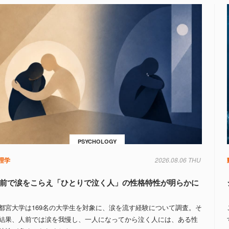
PSYCHOLOGY
理学
2026.08.06 THU
前で涙をこらえ「ひとりで泣く人」の性格特性が明らかに
都宮大学は169名の大学生を対象に、涙を流す経験について調査。そ
結果、人前では涙を我慢し、一人になってから泣く人には、ある性