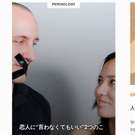
PSYCHOLOGY
心
人
宇
恋人に“言わなくてもいい”2つのこ
の