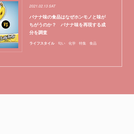
2021.02.13 SAT
バナナ味の食品はなぜホンモノと味が
ちがうのか？ バナナ味を再現する成
分を調査
ライフスタイル
匂い
化学
特集
食品