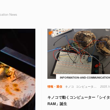
cation News
INFORMATION-AND-COMMUNICATIO
情報・通信
キノコ
コンピュータ
記憶
2025.1
電極
キノコで動くコンピューター「シイ
RAM」誕生