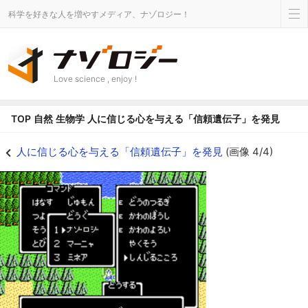
科学を好きな人を増やすメディア、ナゾロジー！
Love science , enjoy !
TOP
自然
生物学
人に信じる心を与える「信頼遺伝子」を発見
しんじる心は持っておいて損はない - ナゾロジー
人に信じる心を与える「信頼遺伝子」を発見
(画像 4/4)