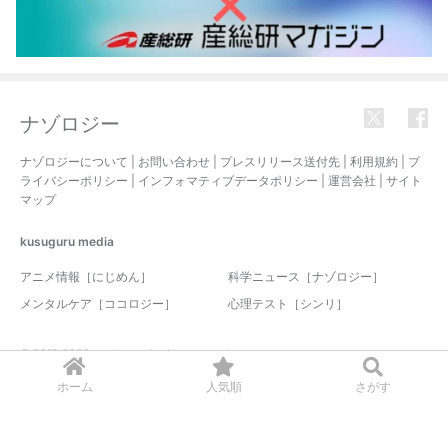
ナゾロジー
ナゾロジーについて
|
お問い合わせ
|
プレスリリース送付先
|
利用規約
|
プ
ライバシーポリシー
|
インフォマティブデータポリシー
|
運営会社
|
サイト
マップ
kusuguru
media
アニメ情報［にじめん］
科学ニュース［ナゾロジー］
メンタルケア［ココロジー］
心理テスト［シンリ］
© 2017-2026 nazology. all rights reserved.
ホーム
人気順
さがす