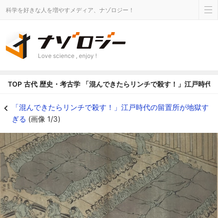
科学を好きな人を増やすメディア、ナゾロジー！
Love science , enjoy !
TOP
古代
歴史・考古学
「混んできたらリンチで殺す！」江戸時代
江戸小伝馬町牢屋敷 - ナゾロジー
「混んできたらリンチで殺す！」江戸時代の留置所が地獄す
ぎる
(画像 1/3)