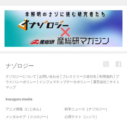
関連記事
ナゾロジー
ナゾロジーについて
|
お問い合わせ
|
プレスリリース送付先
|
利用規約
|
プ
ライバシーポリシー
|
インフォマティブデータポリシー
|
運営会社
|
サイト
マップ
kusuguru
media
アニメ情報［にじめん］
科学ニュース［ナゾロジー］
メンタルケア［ココロジー］
心理テスト［シンリ］