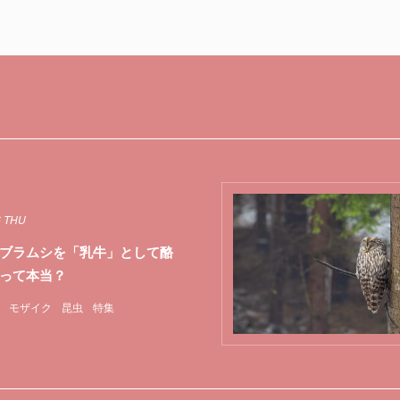
6 THU
ブラムシを「乳牛」として酪
って本当？
モザイク
昆虫
特集