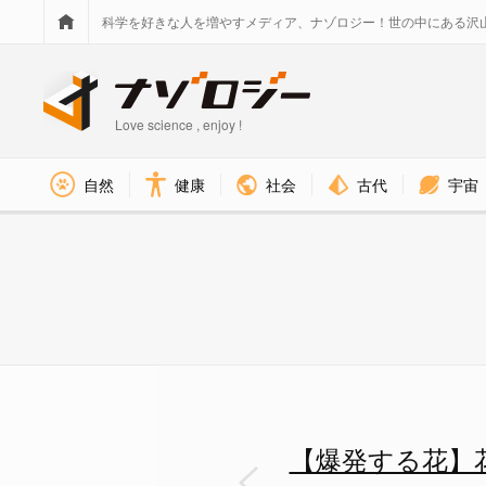
科学を好きな人を増やすメディア、ナゾロジー！世の中にある沢
Love science , enjoy !
社会
古代
宇宙
自然
健康
【爆発する花】花粉ブラストでラ
【爆発する花】