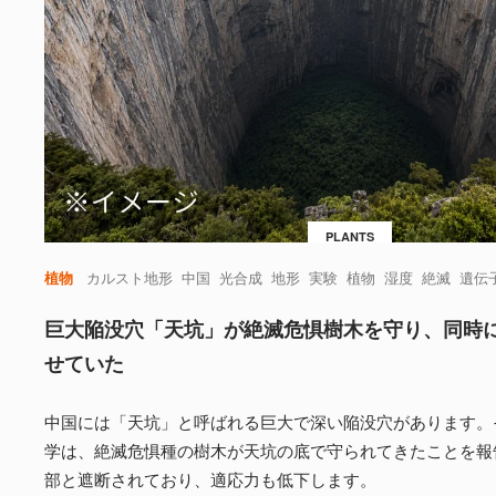
PLANTS
植物
カルスト地形
中国
光合成
地形
実験
植物
湿度
絶滅
遺伝
巨大陥没穴「天坑」が絶滅危惧樹木を守り、同時
せていた
中国には「天坑」と呼ばれる巨大で深い陥没穴があります。
学は、絶滅危惧種の樹木が天坑の底で守られてきたことを報
部と遮断されており、適応力も低下します。