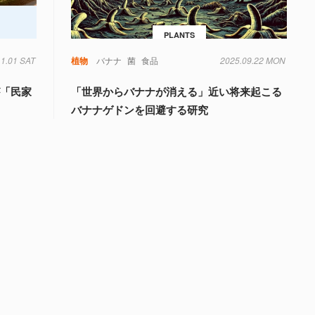
PLANTS
11.01 SAT
植物
バナナ
菌
食品
2025.09.22 MON
が「民家
「世界からバナナが消える」近い将来起こる
バナナゲドンを回避する研究