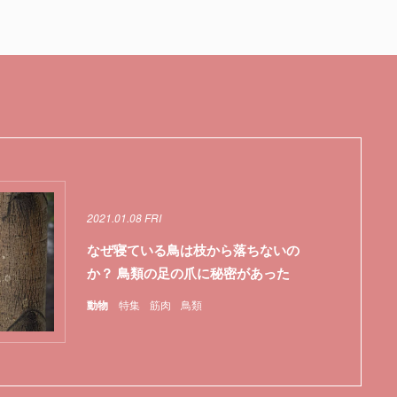
2021.01.08 FRI
なぜ寝ている鳥は枝から落ちないの
か？ 鳥類の足の爪に秘密があった
動物
特集
筋肉
鳥類