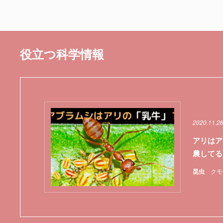
役立つ科学情報
2020.11.2
アリはア
農してる
昆虫
クモ