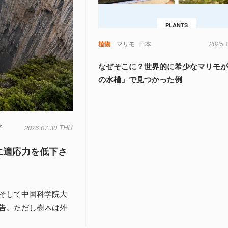
PLANTS
植物
マリモ
日本
2025.
なぜそこに？世界的に希少なマリモ
の水槽」で見つかった例
子
2026.07.30 THU
に適応力を低下さ
そして中国科学院大
告。ただし樹木は外