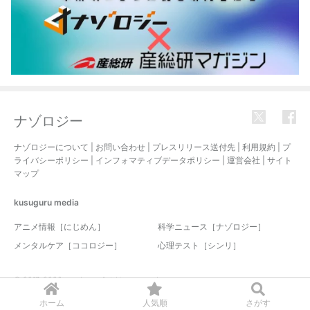
ナゾロジー
ナゾロジーについて
|
お問い合わせ
|
プレスリリース送付先
|
利用規約
|
プ
ライバシーポリシー
|
インフォマティブデータポリシー
|
運営会社
|
サイト
マップ
kusuguru
media
アニメ情報［にじめん］
科学ニュース［ナゾロジー］
メンタルケア［ココロジー］
心理テスト［シンリ］
© 2017-2026 nazology. all rights reserved.
ホーム
人気順
さがす