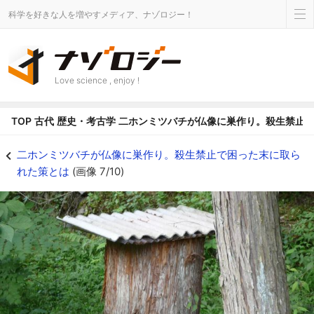
科学を好きな人を増やすメディア、ナゾロジー！
Love science , enjoy !
TOP
古代
歴史・考古学
二ホンミツバチが仏像に巣作り。殺生禁止
二ホンミツバチを呼び寄せて養蜂を行うための蜂洞。木をくり抜き、屋根をつけ
二ホンミツバチが仏像に巣作り。殺生禁止で困った末に取ら
れた策とは
(画像 7/10)