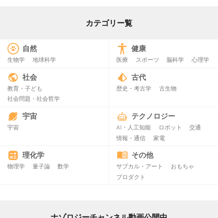
カテゴリー覧
自然
健康
生物学
地球科学
医療
スポーツ
脳科学
心理学
社会
古代
教育・子ども
歴史・考古学
古生物
社会問題・社会哲学
宇宙
テクノロジー
宇宙
AI・人工知能
ロボット
交通
情報・通信
家電
理化学
その他
物理学
量子論
数学
サブカル・アート
おもちゃ
プロダクト
ナゾロジーチャンネル動画公開中