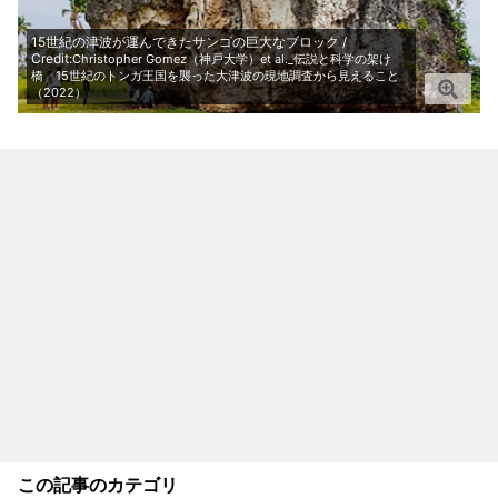
15世紀の津波が運んできたサンゴの巨大なブロック /
Credit:
Christopher Gomez（神戸大学）et al._伝説と科学の架け
橋 15世紀のトンガ王国を襲った大津波の現地調査から見えること
（2022）
この記事のカテゴリ