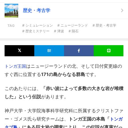
歴史・考古学
# シミュレーション
# ニュージーランド
# 歴史・考古学
TAG
# 歴史ミステリー
# 津波
# 隕石
はニュージーランドの北、そして日付変更線の
トンガ王国
すぐ西に位置する
171の島からなる群島
です。
このあたりには、
「赤い波によって多数の大きな岩が堆積
した」という伝説
があります。
神戸大学・大学院海事科学研究科に所属するクリストファ
ー・ゴメス氏ら研究チームは、
トンガ王国の本島「
トンガ
」にある巨大岩の調査により、この伝説が真実だっ
タプ島