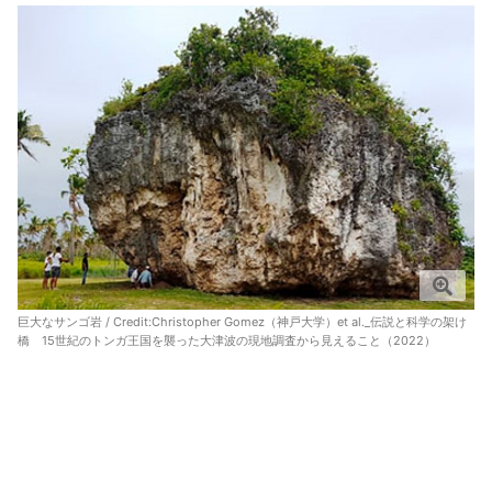
巨大なサンゴ岩 / Credit:
Christopher Gomez（神戸大学）et al._伝説と科学の架け
橋 15世紀のトンガ王国を襲った大津波の現地調査から見えること（2022）