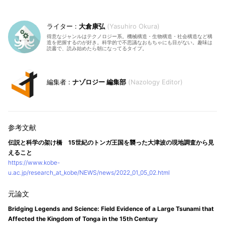
大倉康弘
Yasuhiro Okura
得意なジャンルはテクノロジー系。機械構造・生物構造・社会構造など構
造を把握するのが好き。科学的で不思議なおもちゃにも目がない。趣味は
読書で、読み始めたら朝になってるタイプ。
ナゾロジー 編集部
Nazology Editor
伝説と科学の架け橋 15世紀のトンガ王国を襲った大津波の現地調査から見
えること
https://www.kobe-
u.ac.jp/research_at_kobe/NEWS/news/2022_01_05_02.html
Bridging Legends and Science: Field Evidence of a Large Tsunami that
Affected the Kingdom of Tonga in the 15th Century