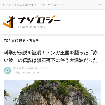
科学を好きな人を増やすメディア、ナゾロジー！
Love science , enjoy !
TOP
古代
歴史・考古学
科学が伝説を証明！トンガ王国を襲った「赤
い波」の伝説は隕石落下に伴う大津波だった
大倉康弘
Yasuhiro Okura
公開日 2022/2/26(土)