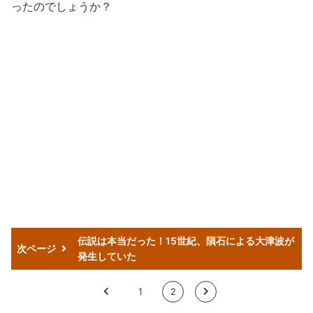
ったのでしょうか？
伝説は本当だった！15世紀、隕石による大津波が
次ページ
発生していた
<
1
2
>