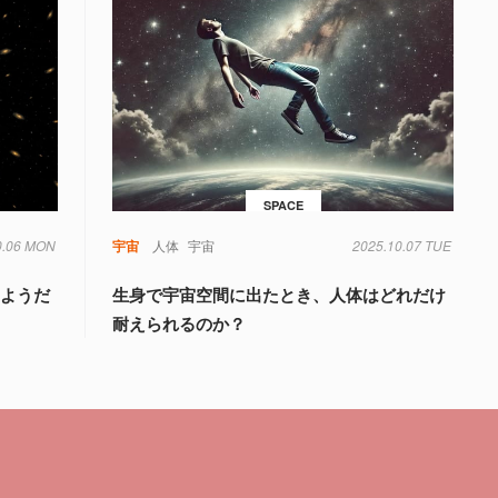
SPACE
0.06 MON
宇宙
人体
宇宙
2025.10.07 TUE
るようだ
生身で宇宙空間に出たとき、人体はどれだけ
耐えられるのか？