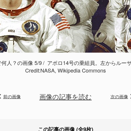
人？の画像 5/9
アポロ14号の乗組員。左からルーサ
Credit:
NASA, Wikipedia Commons
画像の記事を読む
前の画像
次の画像
この記事の画像 (全9枚)