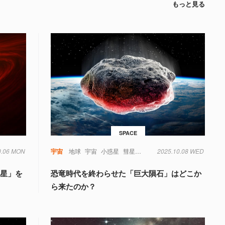
もっと見る
SPACE
0.06 MON
宇宙
地球
宇宙
小惑星
彗星
恐竜
惑星
2025.10.08 WED
白亜紀
隕石
惑星」を
恐竜時代を終わらせた「巨大隕石」はどこか
ら来たのか？