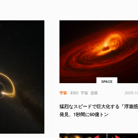
SPACE
宇宙
ESO
宇宙
惑星
2025.1
猛烈なスピードで巨大化する「浮遊
発見、1秒間に60億トン