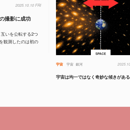
2025.10.10 FRI
の撮影に成功
、互いを公転する2つ
を観測したのは初の
SPACE
宇宙
宇宙
銀河
2025.1
宇宙は均一ではなく奇妙な傾きがあ