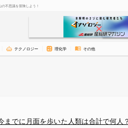
山の不思議を冒険しよう！
テクノロジー
理化学
その他
で何人？の画像 5/9 - ナゾ
今までに月面を歩いた人類は合計で何人