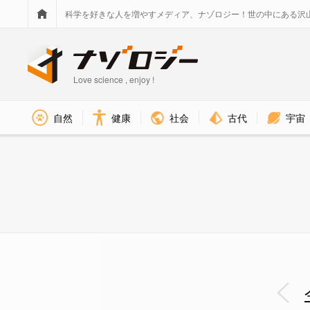
科学を好きな人を増やすメディア、ナゾロジー！世の中にある沢
Love science , enjoy !
社会
古代
宇宙
自然
健康
今までに月面を歩いた人類は合計