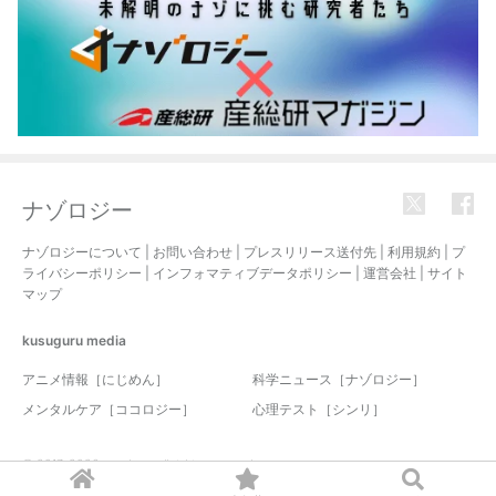
ナゾロジー
ナゾロジーについて
|
お問い合わせ
|
プレスリリース送付先
|
利用規約
|
プ
ライバシーポリシー
|
インフォマティブデータポリシー
|
運営会社
|
サイト
マップ
kusuguru
media
アニメ情報［にじめん］
科学ニュース［ナゾロジー］
メンタルケア［ココロジー］
心理テスト［シンリ］
© 2017-2026 nazology. all rights reserved.