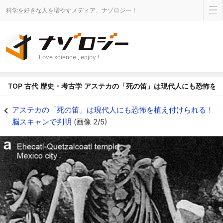
科学を好きな人を増やすメディア、ナゾロジー！
Love science , enjoy !
TOP
古代
歴史・考古学
アステカの「死の笛」は現代人にも恐怖を
アステカの「死の笛」は現代人にも恐怖を植え付けられる！脳スキャンで判明の画
アステカの「死の笛」は現代人にも恐怖を植え付けられる！
脳スキャンで判明
(画像 2/5)