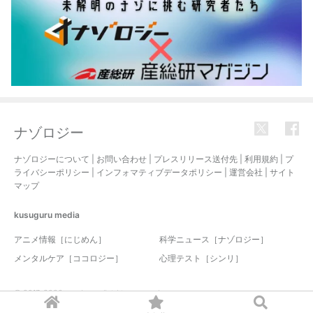
ナゾロジー
ナゾロジーについて
|
お問い合わせ
|
プレスリリース送付先
|
利用規約
|
プ
ライバシーポリシー
|
インフォマティブデータポリシー
|
運営会社
|
サイト
マップ
kusuguru
media
アニメ情報［にじめん］
科学ニュース［ナゾロジー］
メンタルケア［ココロジー］
心理テスト［シンリ］
© 2017-2026 nazology. all rights reserved.