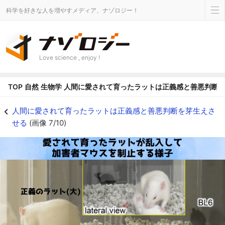
科学を好きな人を増やすメディア、ナゾロジー！
Love science , enjoy !
TOP
自然
生物学
人間に愛されて育ったラットは正義感と善悪判断
ラットが加害者マウスを制止する様子の別カット。ラットはマウスよりも大き
人間に愛されて育ったラットは正義感と善悪判断を芽生えさ
せる
(画像 7/10)