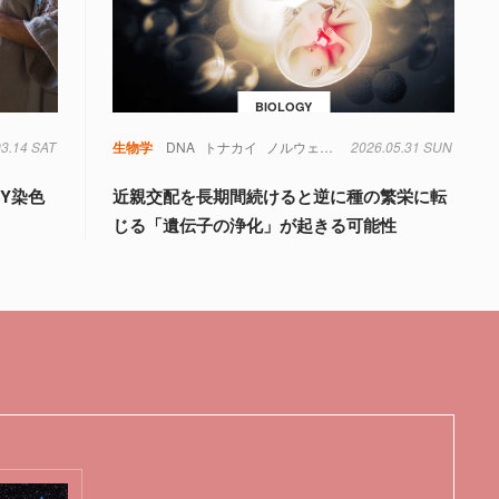
BIOLOGY
03.14 SAT
生物学
DNA
トナカイ
ノルウェー
絶滅
2026.05.31 SUN
遺伝子
Y染色
近親交配を長期間続けると逆に種の繁栄に転
じる「遺伝子の浄化」が起きる可能性