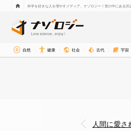
科学を好きな人を増やすメディア、ナゾロジー！世の中にある沢
Love science , enjoy !
社会
古代
宇宙
自然
健康
テスト装置の詳細な設計図 - 
人間に愛さ