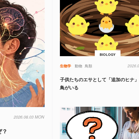
BIOLOGY
生物学
動物
鳥類
2026.
子供たちのエサとして「追加のヒナ
鳥がいる
2026.08.03 MON
ぜ？