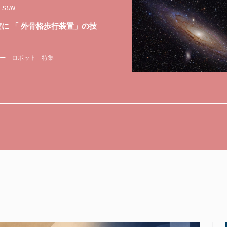
1 SUN
実に 「 外骨格歩行装置」の技
ー
ロボット
特集