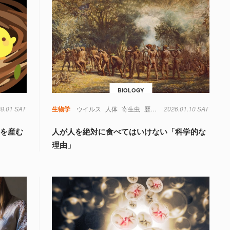
BIOLOGY
08.01 SAT
生物学
ウイルス
人体
寄生虫
歴史
考古学
2026.01.10 SAT
」を産む
人が人を絶対に食べてはいけない「科学的な
理由」