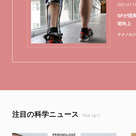
2021.07.1
SFが現
術向上
テクノロジ
注目の科学ニュース
Pick Up !!
PSYCHOLOGY