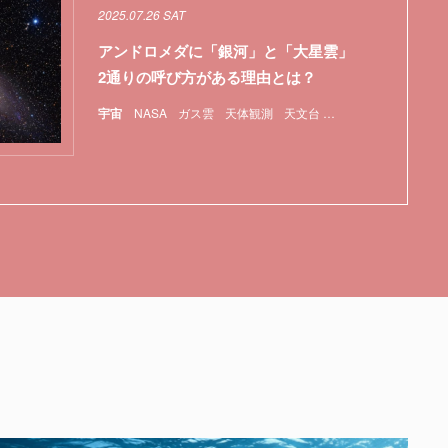
2025.07.26 SAT
アンドロメダに「銀河」と「大星雲」
2通りの呼び方がある理由とは？
宇宙
NASA
ガス雲
天体観測
天文台
宇宙
特集