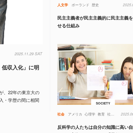
人文学
ポーランド
歴史
2025.
民主主義者が民主主義的に民主主義
せる仕組み
2025.11.29 SAT
・低収入化」に明
が、22年の東京大の
入・学歴の間に相関
SOCIETY
社会
アメリカ
心理学
教育
社会問題・社会哲学
2025.0
反科学の人たちは自分の知識に高い