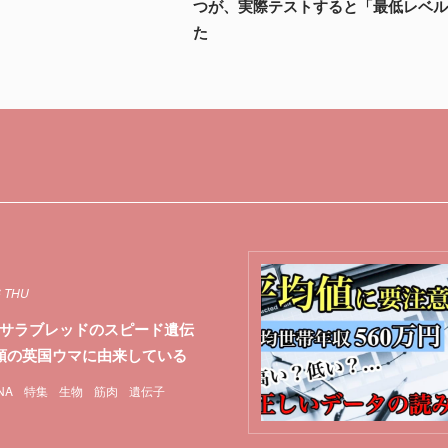
つが、実際テストすると「最低レベ
た
6 THU
サラブレッドのスピード遺伝
頭の英国ウマに由来している
NA
特集
生物
筋肉
遺伝子