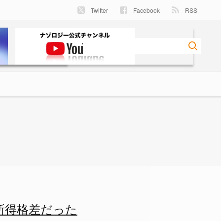
Twitter
Facebook
RSS
った - ナゾロジー
所得格差だった