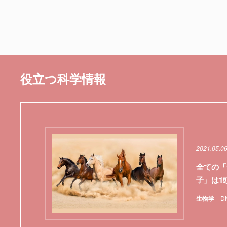
役立つ科学情報
2021.05.0
全ての「
子」は1
生物学
D