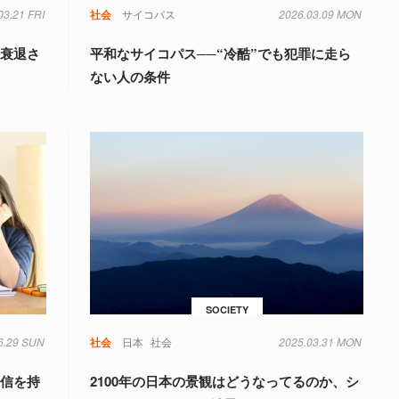
03.21 FRI
社会
サイコパス
2026.03.09 MON
を衰退さ
平和なサイコパス──“冷酷”でも犯罪に走ら
ない人の条件
SOCIETY
6.29 SUN
社会
日本
社会
2025.03.31 MON
自信を持
2100年の日本の景観はどうなってるのか、シ