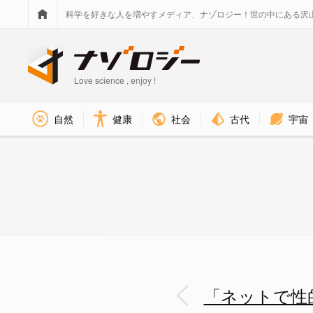
科学を好きな人を増やすメディア、ナゾロジー！世の中にある沢
Love science , enjoy !
社会
古代
宇宙
自然
健康
「ネットで性的画像」を蔓延さ
「ネットで性