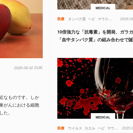
MEDICAL
医療
タンパク質
ヘビ
マウス
動物
2026.0
実験
10倍強力な「抗毒素」を開発、ガラ
「血中タンパク質」の組み合わせで
2026.08.02 SUN
近なものです。しか
巣がんにおける細胞
した。
MEDICAL
医療
ウイルス
カエル
ヘビ
マウス
免疫
2025.