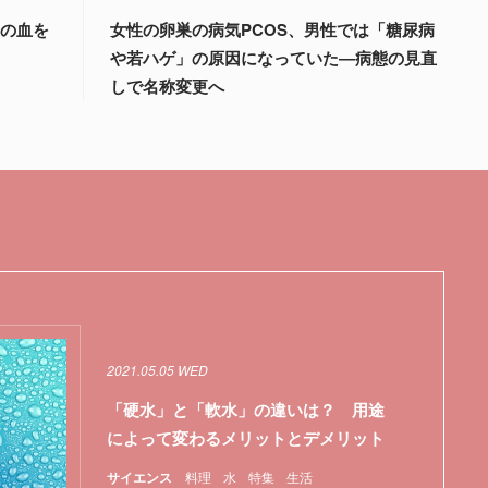
量の血を
女性の卵巣の病気PCOS、男性では「糖尿病
や若ハゲ」の原因になっていた―病態の見直
しで名称変更へ
2021.05.05 WED
「硬水」と「軟水」の違いは？ 用途
によって変わるメリットとデメリット
サイエンス
料理
水
特集
生活