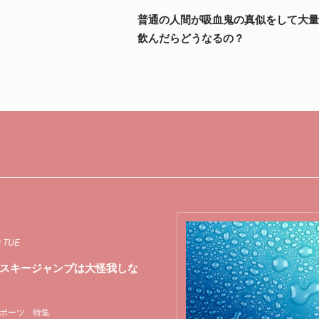
普通の人間が吸血鬼の真似をして大
飲んだらどうなるの？
0 TUE
スキージャンプは大怪我しな
ポーツ
特集