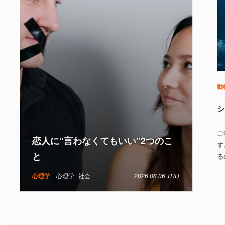
動
シ
ご
恋人に“言わなくてもいい”2つのこ
す
と
る
心理学
心理学
社会
2026.08.06 THU