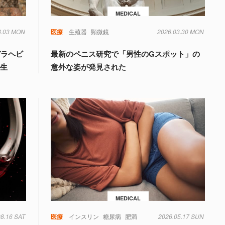
MEDICAL
8.03 MON
毒
遺伝子
医療
生殖器
顕微鏡
2026.03.30 MON
ガラヘビ
最新のペニス研究で「男性のGスポット」の
誕生
意外な姿が発見された
MEDICAL
08.16 SAT
毒
糖尿病
菌
遺伝子
医療
インスリン
糖尿病
肥満
2026.05.17 SUN