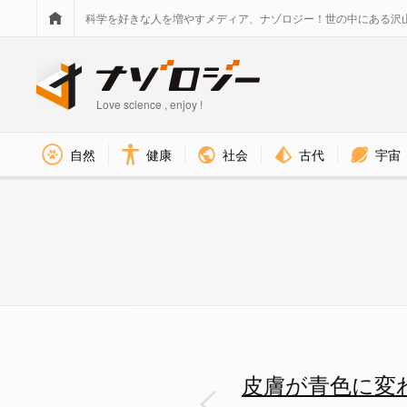
科学を好きな人を増やすメディア、ナゾロジー！世の中にある沢
Love science , enjoy !
社会
古代
宇宙
自然
健康
皮膚が青色に変わっていく奇病「
皮膚が青色に変