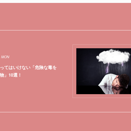
4 MON
ってはいけない「危険な毒を
物」10選！