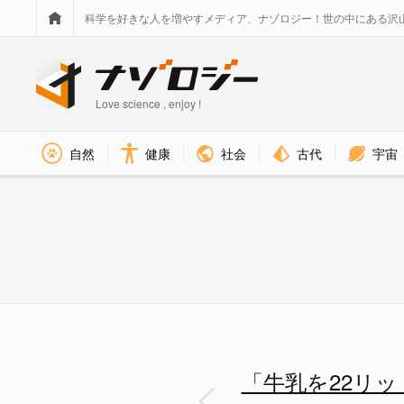
科学を好きな人を増やすメディア、ナゾロジー！世の中にある沢
Love science , enjoy !
社会
古代
宇宙
自然
健康
「牛乳を22リットル飲んで緊急
「牛乳を22リ