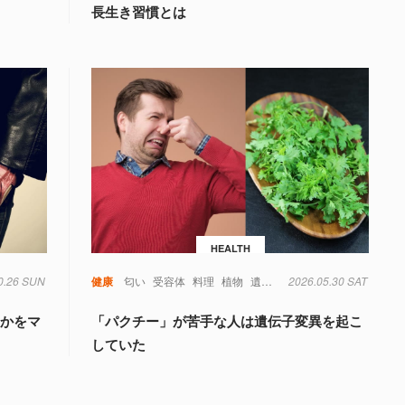
長生き習慣とは
HEALTH
0.26 SUN
健康
匂い
受容体
料理
植物
遺伝子
2026.05.30 SAT
食べ物
るかをマ
「パクチー」が苦手な人は遺伝子変異を起こ
していた