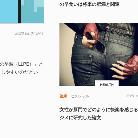
の早食いは将来の肥満と関連
2026.08.01 SAT
早漏（LLPE）」と
こしやすいのだとい
HEALTH
健康
セクシャル
2025.1
女性が肛門でどのように快楽を感じ
ジメに研究した論文