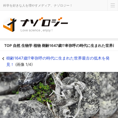
科学を好きな人を増やすメディア、ナゾロジー！
Love science , enjoy !
TOP
自然
生物学
植物
樹齢1647歳!?卑弥呼の時代に生まれた世界
樹齢1647歳!?卑弥呼の時代に生まれた世界最古の低木を発見！の画像 1/4 -
樹齢1647歳!?卑弥呼の時代に生まれた世界最古の低木を発
見！
(画像 1/4)