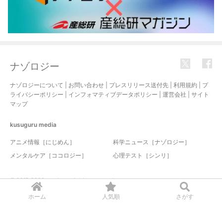
ナゾロジー
ナゾロジーについて
|
お問い合わせ
|
プレスリリース送付先
|
利用規約
|
プ
ライバシーポリシー
|
インフォマティブデータポリシー
|
運営会社
|
サイト
マップ
kusuguru
media
アニメ情報［にじめん］
科学ニュース［ナゾロジー］
メンタルケア［ココロジー］
心理テスト［シンリ］
© 2017-2026 nazology. all rights reserved.
ホーム
人気順
さがす