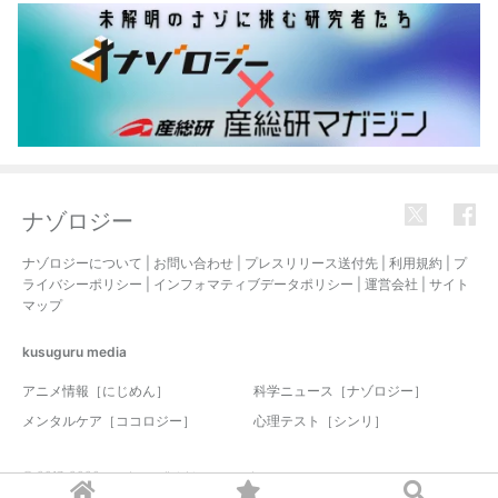
ナゾロジー
ナゾロジーについて
|
お問い合わせ
|
プレスリリース送付先
|
利用規約
|
プ
ライバシーポリシー
|
インフォマティブデータポリシー
|
運営会社
|
サイト
マップ
kusuguru
media
アニメ情報［にじめん］
科学ニュース［ナゾロジー］
メンタルケア［ココロジー］
心理テスト［シンリ］
© 2017-2026 nazology. all rights reserved.