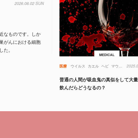
2026.08.02 SUN
近なものです。しか
巣がんにおける細胞
した。
MEDICAL
医療
ウイルス
カエル
ヘビ
マウス
免疫
2025.
普通の人間が吸血鬼の真似をして大
飲んだらどうなるの？