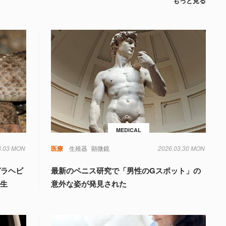
もっと見る
MEDICAL
8.03 MON
毒
遺伝子
医療
生殖器
顕微鏡
2026.03.30 MON
ガラヘビ
最新のペニス研究で「男性のGスポット」の
誕生
意外な姿が発見された