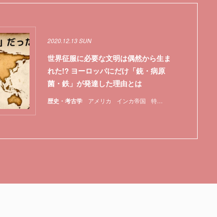
2020.12.13 SUN
世界征服に必要な文明は偶然から生ま
れた!? ヨーロッパにだけ「銃・病原
菌・鉄」が発達した理由とは
歴史・考古学
アメリカ
インカ帝国
特集
菌
農業