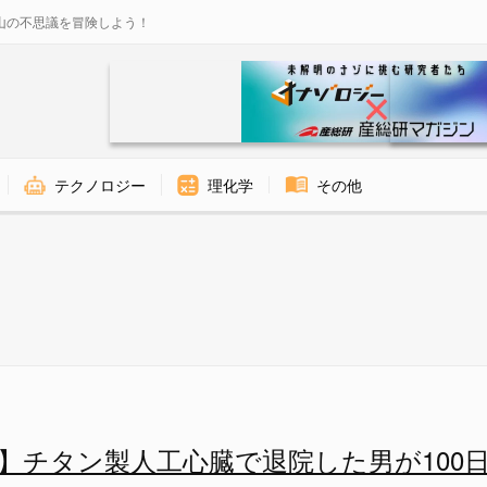
山の不思議を冒険しよう！
テクノロジー
理化学
その他
した男が100日間生存！の画像 
】チタン製人工心臓で退院した男が100