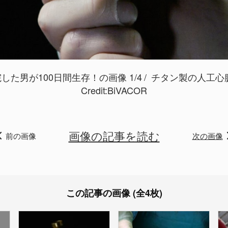
た男が100日間生存！の画像 1/4
チタン製の人工心臓
Credit:
BiVACOR
画像の記事を読む
前の画像
次の画像
この記事の画像 (全4枚)