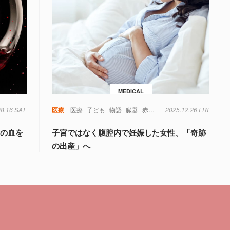
MEDICAL
08.16 SAT
毒
糖尿病
菌
遺伝子
医療
医療
子ども
物語
臓器
赤ちゃん
2025.12.26 FRI
量の血を
子宮ではなく腹腔内で妊娠した女性、「奇跡
の出産」へ