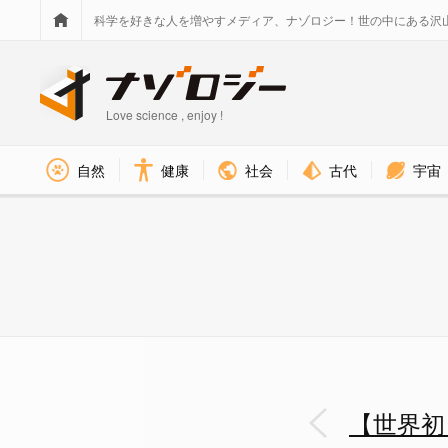
科学を好きな人を増やすメディア、ナゾロジー！世の中にある沢
Love science , enjoy !
社会
古代
宇宙
自然
健康
【世界初】チタン製人工心臓で退院
【世界初