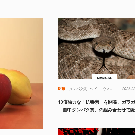
MEDICAL
医療
タンパク質
ヘビ
マウス
動物
2026.0
実験
10倍強力な「抗毒素」を開発、ガラ
「血中タンパク質」の組み合わせで