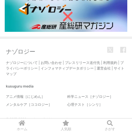
ナゾロジー
ナゾロジーについて
|
お問い合わせ
|
プレスリリース送付先
|
利用規約
|
プ
ライバシーポリシー
|
インフォマティブデータポリシー
|
運営会社
|
サイト
マップ
kusuguru
media
アニメ情報［にじめん］
科学ニュース［ナゾロジー］
メンタルケア［ココロジー］
心理テスト［シンリ］
© 2017-2026 nazology. all rights reserved.
ホーム
人気順
さがす