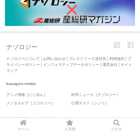
ナゾロジー
ナゾロジーについて
|
お問い合わせ
|
プレスリリース送付先
|
利用規約
|
プ
ライバシーポリシー
|
インフォマティブデータポリシー
|
運営会社
|
サイト
マップ
kusuguru
media
アニメ情報［にじめん］
科学ニュース［ナゾロジー］
メンタルケア［ココロジー］
心理テスト［シンリ］
© 2017-2026 nazology. all rights reserved.
ホーム
人気順
さがす