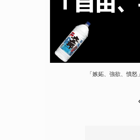
「嫉妬、強欲、憤怒