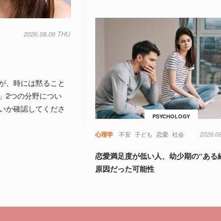
2026.08.06 THU
が、時には黙ること
」2つの分野につい
いか確認してくださ
PSYCHOLOGY
心理学
不安
子ども
恋愛
社会
2026.0
恋愛満足度が低い人、幼少期の“ある
原因だった可能性