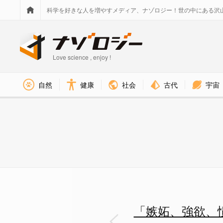
科学を好きな人を増やすメディア、ナゾロジー！世の中にある沢
Love science , enjoy !
社会
古代
宇宙
自然
健康
「嫉妬、強欲、憤怒」みたいな
「嫉妬、強欲、