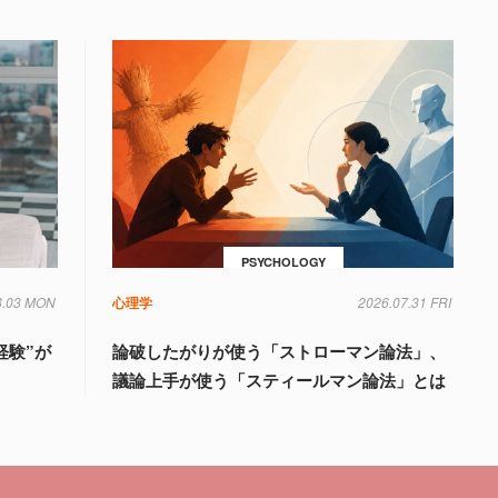
PSYCHOLOGY
8.03 MON
心理学
2026.07.31 FRI
経験”が
論破したがりが使う「ストローマン論法」、
議論上手が使う「スティールマン論法」とは