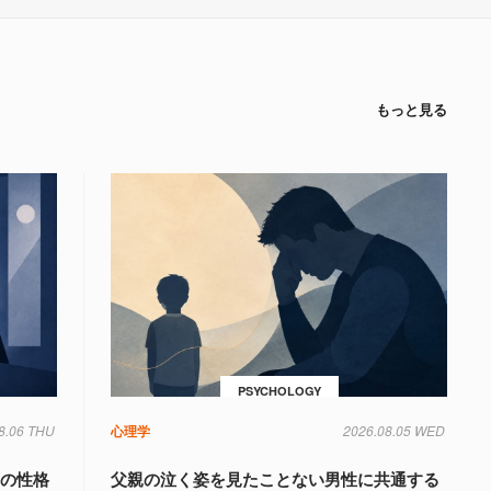
もっと見る
PSYCHOLOGY
8.06 THU
心理学
2026.08.05 WED
」の性格
父親の泣く姿を見たことない男性に共通する