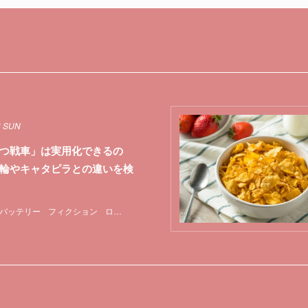
6 SUN
つ戦車」は実用化できるの
輪やキャタピラとの違いを検
バッテリー
フィクション
ロボット
特集
航空機
軍事