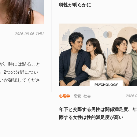
特性が明らかに
2026.08.06 THU
が、時には黙ること
」2つの分野につい
いか確認してくださ
PSYCHOLOGY
心理学
恋愛
社会
2026.
年下と交際する男性は関係満足度、
際する女性は性的満足度が高い