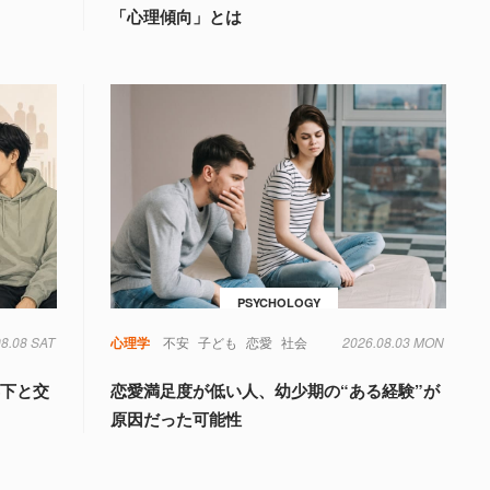
「心理傾向」とは
PSYCHOLOGY
08.08 SAT
心理学
不安
子ども
恋愛
社会
2026.08.03 MON
年下と交
恋愛満足度が低い人、幼少期の“ある経験”が
原因だった可能性