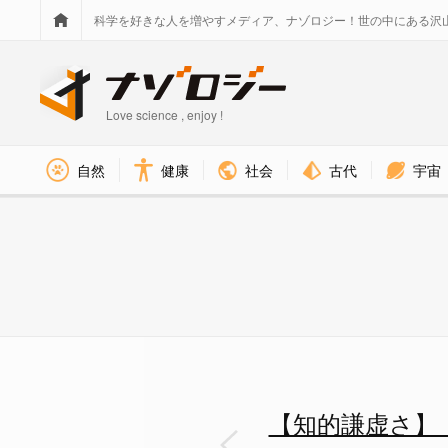
科学を好きな人を増やすメディア、ナゾロジー！世の中にある沢
Love science , enjoy !
社会
古代
宇宙
自然
健康
【知的謙虚さ】「自分は間違っ
【知的謙虚さ】