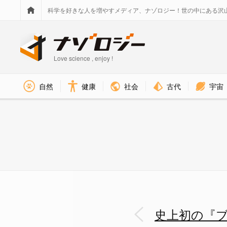
科学を好きな人を増やすメディア、ナゾロジー！世の中にある沢
Love science , enjoy !
社会
古代
宇宙
自然
健康
ブラックホール爆発が実験室で実
史上初の『