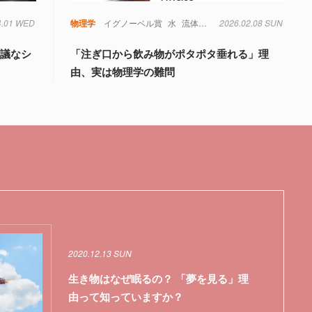
4.01 WED
物理学
イグノーベル賞
水
流体力学
2026.02.08 SUN
物理学
思議なシ
「注ぎ口から飲み物がポタポタ垂れる」理
由、実は物理学の難問
2020.12.13 SUN
生き物はなぜ眠るの？ 「夢を見る」理
由って知っていますか？