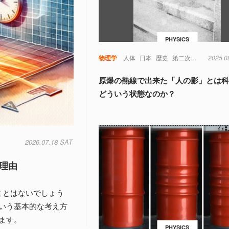
PHYSICS
物理学
人体
日本
歴史
第二次世界大戦
2025.0
原爆の熱線で出来た「人の影」とは
どういう状態なのか？
2026.07.18 SAT
理由
ことはないでしょう
いう基本的な考え方
ます。
PHYSICS