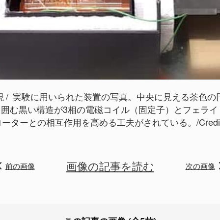
現
実験に用いられた装置の写真。中央に見える茶色の
を囲む黒い構造が3相の電磁コイル（固定子）とフェラ
の相互作用を高める工夫がされている。/Credit:: Univers
画像の記事を読む
前の画像
次の画像