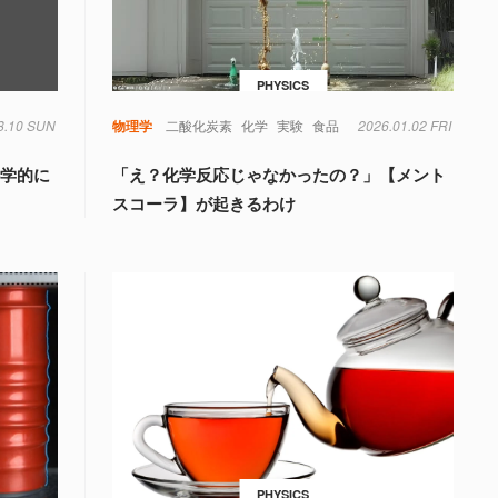
PHYSICS
8.10 SUN
物理学
二酸化炭素
化学
実験
食品
2026.01.02 FRI
科学的に
「え？化学反応じゃなかったの？」【メント
スコーラ】が起きるわけ
PHYSICS