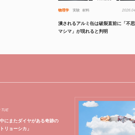
物理学
実験
材料
2026.0
潰されるアルミ缶は破裂直前に「不
マシマ」が現れると判明
0 TUE
中にまたダイヤがある奇跡の
トリョーシカ」