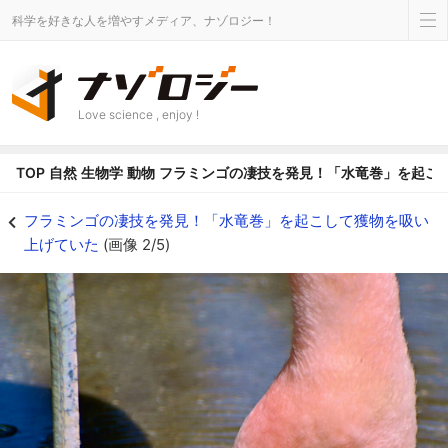
科学を好きな人を増やすメディア、ナゾロジー！
Love science , enjoy !
TOP
自然
生物学
動物
フラミンゴの凄技を発見！「水竜巻」を起こ
フラミンゴの凄技を発見！「水竜巻」を起こして獲物を吸い上げていたの画像 2
フラミンゴの凄技を発見！「水竜巻」を起こして獲物を吸い
上げていた
(画像 2/5)