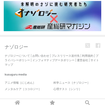
ナゾロジー
ナゾロジーについて
|
お問い合わせ
|
プレスリリース送付先
|
利用規約
|
プ
ライバシーポリシー
|
インフォマティブデータポリシー
|
運営会社
|
サイト
マップ
kusuguru
media
アニメ情報［にじめん］
科学ニュース［ナゾロジー］
メンタルケア［ココロジー］
心理テスト［シンリ］
© 2017-2026 nazology. all rights reserved.