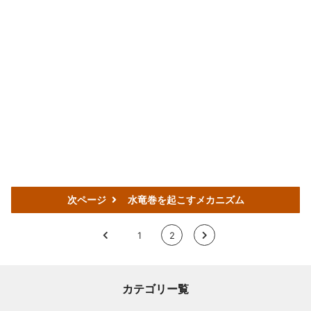
次ページ
水竜巻を起こすメカニズム
<
1
2
>
カテゴリー覧