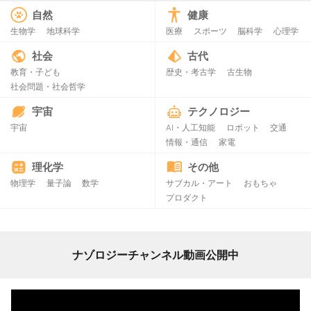
自然
健康
生物学
地球科学
医療
スポーツ
脳科学
心理学
社会
古代
教育・子ども
歴史・考古学
古生物
社会問題・社会哲学
宇宙
テクノロジー
宇宙
AI・人工知能
ロボット
交通
情報・通信
家電
理化学
その他
物理学
量子論
数学
サブカル・アート
おもちゃ
プロダクト
ナゾロジーチャンネル動画公開中