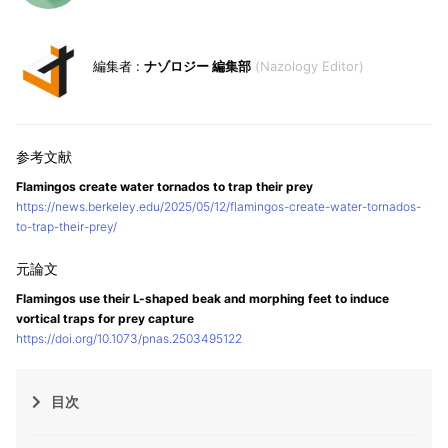
ナゾロジー 編集部
Nazology Editor
Flamingos create water tornados to trap their prey
https://news.berkeley.edu/2025/05/12/flamingos-create-water-tornados-
to-trap-their-prey/
Flamingos use their L-shaped beak and morphing feet to induce
vortical traps for prey capture
https://doi.org/10.1073/pnas.2503495122
目次