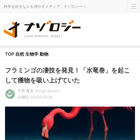
科学を好きな人を増やすメディア、ナゾロジー！
Love science , enjoy !
TOP
自然
生物学
動物
フラミンゴの凄技を発見！「水竜巻」を起こ
して獲物を吸い上げていた
千野 真吾
Singo Senno
公開日 2025/5/13(火)