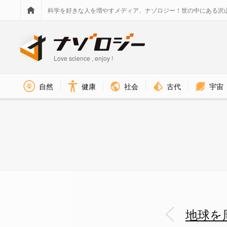
科学を好きな人を増やすメディア、ナゾロジー！世の中にある沢
Love science , enjoy !
社会
古代
宇宙
自然
健康
地球を周回している「人工衛星の
地球を