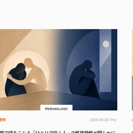
PSYCHOLOGY
理学
2026.08.06 THU
前で涙をこらえ「ひとりで泣く人」の性格特性が明らかに