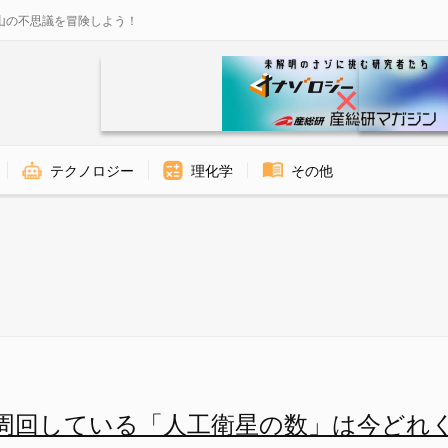
山の不思議を冒険しよう！
テクノロジー
理化学
その他
数」は今どれくらい？の画像 1/
周回している「人工衛星の数」は今どれ