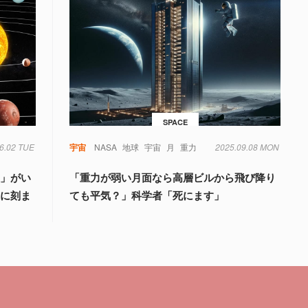
SPACE
6.02 TUE
宇宙
NASA
地球
宇宙
月
重力
2025.09.08 MON
星」がい
「重力が弱い月面なら高層ビルから飛び降り
星に刻ま
ても平気？」科学者「死にます」