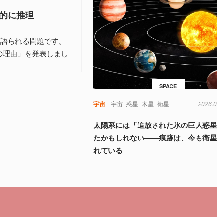
的に推理
く語られる問題です。
の理由」を発表しまし
SPACE
宇宙
宇宙
惑星
木星
衛星
2026.0
太陽系には「追放された氷の巨大惑
たかもしれない――痕跡は、今も衛
れている