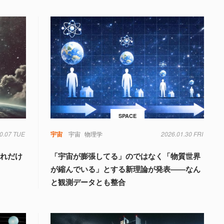
SPACE
0.07 TUE
宇宙
宇宙
物理学
2026.01.30 FRI
どれだけ
「宇宙が膨張してる」のではなく「物質世界
が縮んでいる」とする新理論が発表――なん
と観測データとも整合