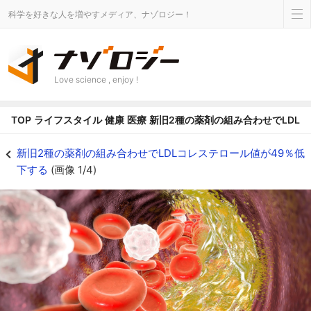
科学を好きな人を増やすメディア、ナゾロジー！
Love science , enjoy !
TOP
ライフスタイル
健康
医療
新旧2種の薬剤の組み合わせでLDL
新旧2種の薬剤の組み合わせでLDLコレステロール値が49％低下するの画像 1/
新旧2種の薬剤の組み合わせでLDLコレステロール値が49％低
下する
(画像 1/4)