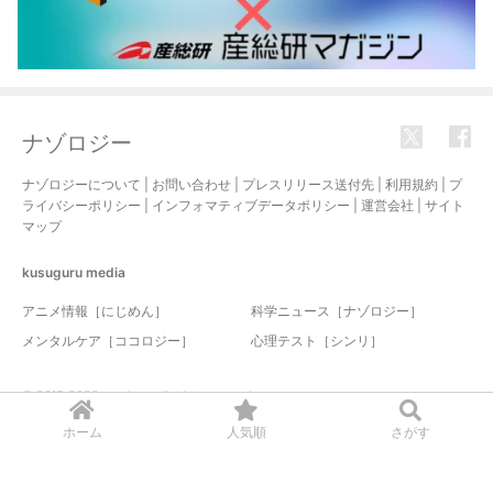
ナゾロジー
ナゾロジーについて
|
お問い合わせ
|
プレスリリース送付先
|
利用規約
|
プ
ライバシーポリシー
|
インフォマティブデータポリシー
|
運営会社
|
サイト
マップ
kusuguru
media
アニメ情報［にじめん］
科学ニュース［ナゾロジー］
メンタルケア［ココロジー］
心理テスト［シンリ］
© 2017-2026 nazology. all rights reserved.
ホーム
人気順
さがす