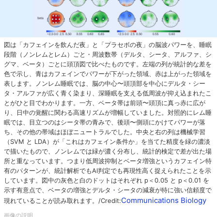
図は「カフェインを飲んだ夜」と「プラセボの夜」の脳波パワーを、睡眠
段階（ノンレムとレム）ごと・周波数帯（デルタ、シータ、アルファ、シ
グマ、ベータ）ごとに頭頂図で比べたものです。左端の列が統計的な差を
色で示し、青はカフェインでパワーが下がった領域、赤は上がった領域を
表します。ノンレム睡眠では、脳の中心〜頭頂部を中心にデルタ・シー
タ・アルファが広く青く染まり、深睡眠を支える低周波が抑え込まれたこ
とがひと目でわかります。一方、ベータ帯は前頭〜頭頂に真っ赤に広が
り、日中の覚醒に関わる高速リズムが増幅していました。対照的にレム睡
眠では、目立つのはシータ帯の青みで、後頭〜側頭にかけてパワーが落
ち、その他の帯域はほぼニュートラルでした。中央と右の列は機械学習
（SVM と LDA）が「これはカフェイン条件か」を当てた精度を緑の濃淡
で描いたもので、ノンレムでは緑が濃く分布し、統計的検定で差が出た場
所と重なっています。つまり低周波抑制とベータ増強というカフェイン特
有のパターンが、統計解析でもAI判定でも再現性高く捉えられたことを示
しています。図中の灰色と白のドットはそれぞれ p＜0.05 と p＜0.01 を
示す有意点で、ベータの増強とデルタ・シータの減衰が特に強い信頼度で
Communications Biology
現れていることが読み取れます。/Credit: