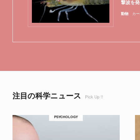
撃波を発
動物
カー
注目の科学ニュース
Pick Up !!
PSYCHOLOGY