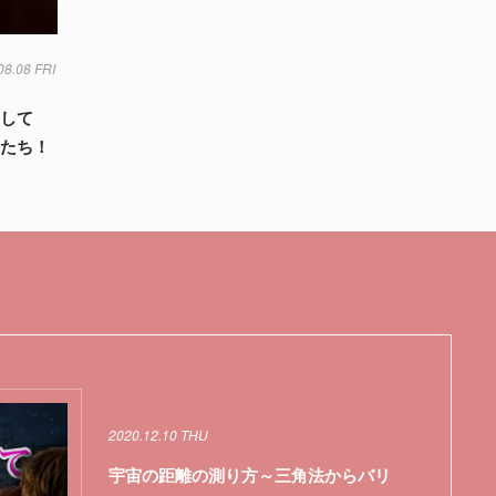
08.08 FRI
生活
筋肉
赤ちゃん
として
ョたち！
2020.12.10 THU
宇宙の距離の測り方～三角法からバリ