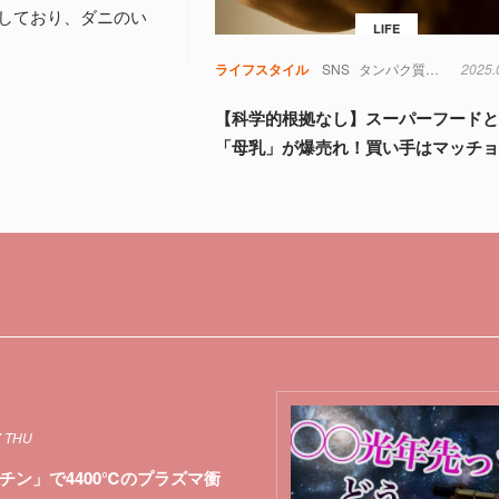
しており、ダニのい
LIFE
ライフスタイル
SNS
タンパク質
ビタミン
2025.
【科学的根拠なし】スーパーフード
「母乳」が爆売れ！買い手はマッチ
7 THU
チン」で4400℃のプラズマ衝