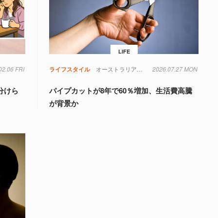
LIFE
02.06 FRI
物学
睡眠
脳
ライフスタイル
オーストラリア
医療
2026.07.27 MON
子ども
生活
社会
精
分けら
パイプカットが8年で60％増加、生活費高騰
が背景か