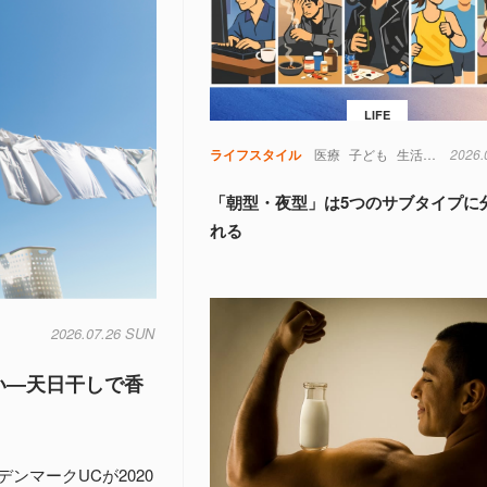
LIFE
ライフスタイル
医療
子ども
生活
生物
2026.
生
「朝型・夜型」は5つのサブタイプに
れる
2026.07.26 SUN
い―天日干しで香
ンマークUCが2020