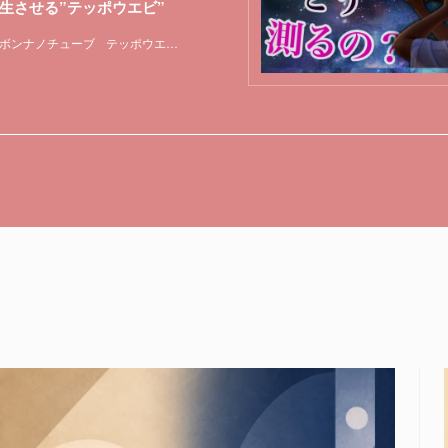
生させる”テッポウエビ”
ボンナノチューブ
テッポウエビ
ロボット
特集
筋肉