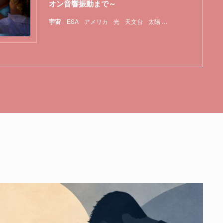
オン音響振動まで～
宇宙
ESA
アメリカ
光
天文台
太陽
核融合
特集
色