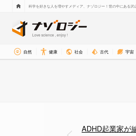
科学を好きな人を増やすメディア、ナゾロジー！世の中にある沢
Love science , enjoy !
社会
古代
宇宙
自然
健康
ADHD起業家が編み出した「ゲ
ADHD起業家