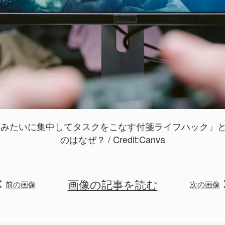
ムみたいに集中してタスクをこなす付箋ライフハック」とは
のはなぜ？ / Credit:
Canva
画像の記事を読む
前の画像
次の画像