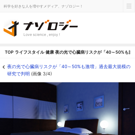
科学を好きな人を増やすメディア、ナゾロジー！
Love science , enjoy !
TOP
ライフスタイル
健康
夜の光で心臓病リスクが「40～50%も
眠りの常識が覆る！夜の明るさと心臓病リスクの関係 - ナゾロジー
夜の光で心臓病リスクが「40～50%も激増」過去最大規模の
研究で判明
(画像 3/4)