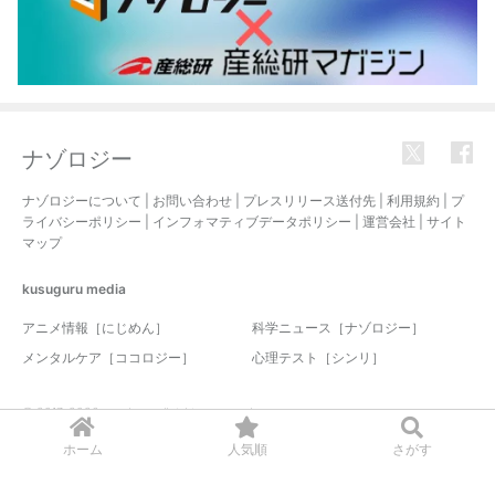
ナゾロジー
ナゾロジーについて
|
お問い合わせ
|
プレスリリース送付先
|
利用規約
|
プ
ライバシーポリシー
|
インフォマティブデータポリシー
|
運営会社
|
サイト
マップ
kusuguru
media
アニメ情報［にじめん］
科学ニュース［ナゾロジー］
メンタルケア［ココロジー］
心理テスト［シンリ］
© 2017-2026 nazology. all rights reserved.
ホーム
人気順
さがす