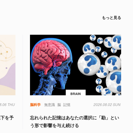
もっと見る
BRAIN
8.06 THU
脳科学
無意識
脳
記憶
2026.08.02 SUN
低下を予
忘れられた記憶はあなたの選択に「勘」とい
う形で影響を与え続ける