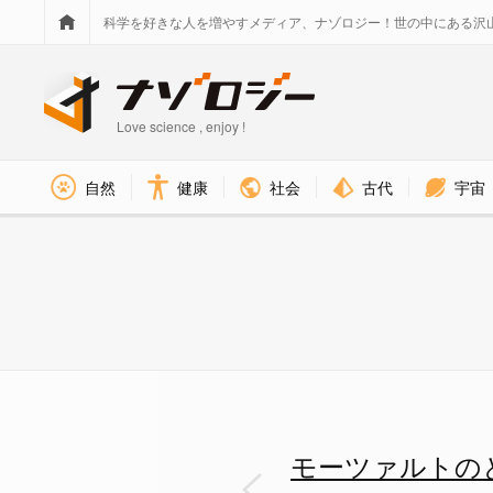
科学を好きな人を増やすメディア、ナゾロジー！世の中にある沢
Love science , enjoy !
社会
古代
宇宙
自然
健康
モーツァルトのとあるピアノ曲
モーツァルトの