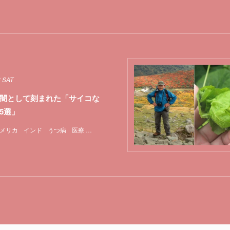
8 SAT
闇として刻まれた「サイコな
5選」
メリカ
インド
うつ病
医療
実験
心理学
特集
脳