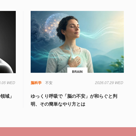
BRAIN
8.05 WED
知
脳科学
不安
2026.07.29 WED
6領域」
ゆっくり呼吸で「脳の不安」が和らぐと判
明、その簡単なやり方とは