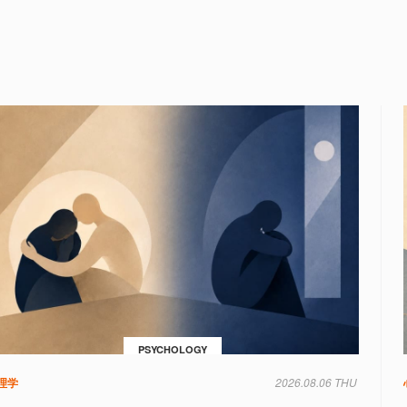
PSYCHOLOGY
理学
2026.08.06 THU