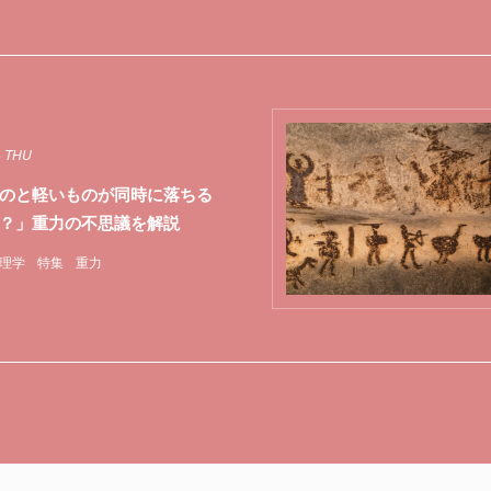
4 THU
のと軽いものが同時に落ちる
？」重力の不思議を解説
理学
特集
重力