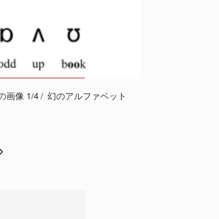
像 1/4
幻のアルファベット