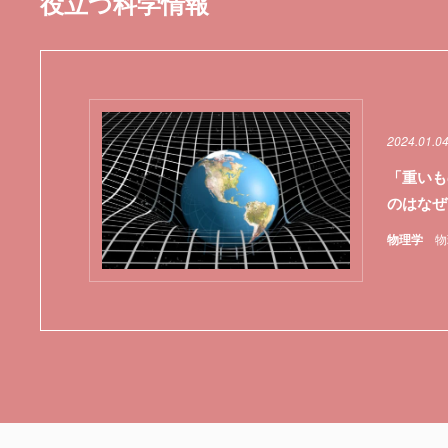
役立つ科学情報
2024.01.0
「重いも
のはなぜ
物理学
物