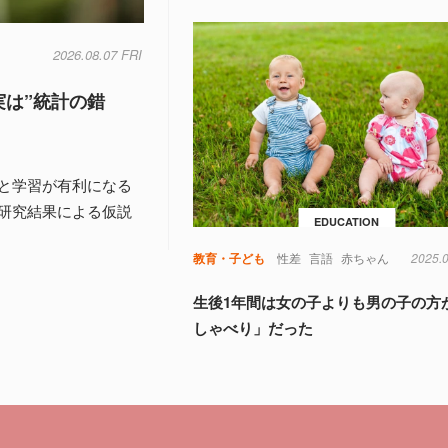
2026.08.07 FRI
は”統計の錯
と学習が有利になる
研究結果による仮説
EDUCATION
教育・子ども
性差
言語
赤ちゃん
2025.
生後1年間は女の子よりも男の子の方
しゃべり」だった