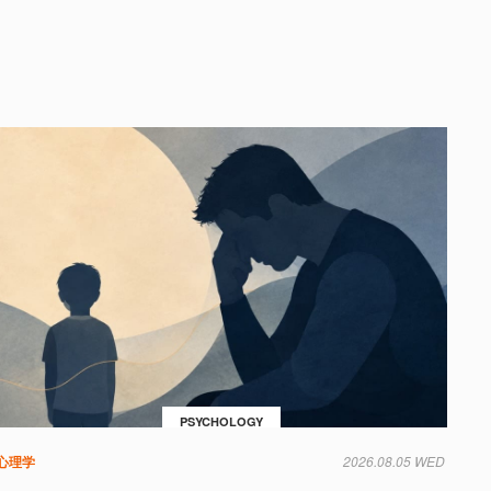
PSYCHOLOGY
心理学
2026.08.05 WED