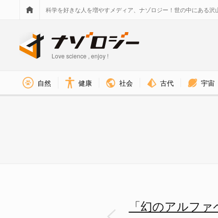
科学を好きな人を増やすメディア、ナゾロジー！世の中にある沢
Love science , enjoy !
社会
古代
宇宙
自然
健康
「幻のアルファベット」で教育
「幻のアルファ