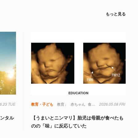
もっと見る
EDUCATION
6.23 TUE
不安
子ども
教育
教育・子ども
脳
言語
認知
教育」
赤ちゃん
食べ物
2026.05.08 FRI
メンタル
【うまいとニンマリ】胎児は母親が食べたも
のの「味」に反応していた