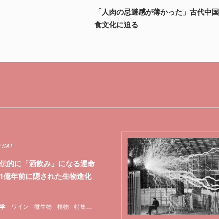
「人肉の忌避感が薄かった」古代中
食文化に迫る
0 SAT
伝的に「酒飲み」になる運命
1億年前に隠された生物進化
学
ワイン
微生物
植物
特集
農業