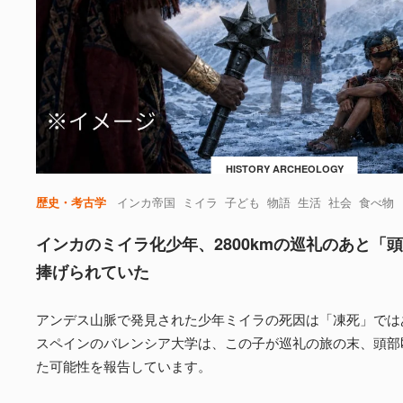
HISTORY ARCHEOLOGY
歴史・考古学
インカ帝国
ミイラ
子ども
物語
生活
社会
食べ物
インカのミイラ化少年、2800kmの巡礼のあと「
捧げられていた
アンデス山脈で発見された少年ミイラの死因は「凍死」では
スペインのバレンシア大学は、この子が巡礼の旅の末、頭部
た可能性を報告しています。