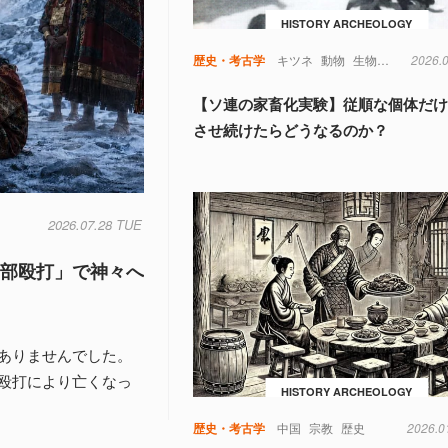
HISTORY ARCHEOLOGY
歴史・考古学
キツネ
動物
生物学
遺伝子
2026.
【ソ連の家畜化実験】従順な個体だ
させ続けたらどうなるのか？
2026.07.28 TUE
頭部殴打」で神々へ
ありませんでした。
殴打により亡くなっ
HISTORY ARCHEOLOGY
歴史・考古学
中国
宗教
歴史
2026.0