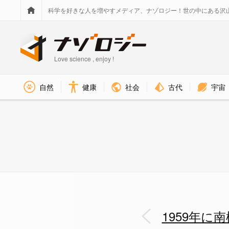
科学を好きな人を増やすメディア、ナゾロジー！世の中にある沢
Love science , enjoy !
社会
古代
宇宙
自然
健康
1959年に南極で行方不明になっ
1959年