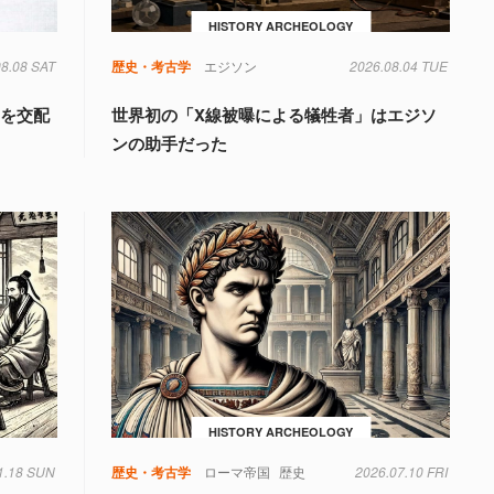
HISTORY ARCHEOLOGY
08.08 SAT
歴史・考古学
エジソン
2026.08.04 TUE
けを交配
世界初の「X線被曝による犠牲者」はエジソ
ンの助手だった
HISTORY ARCHEOLOGY
1.18 SUN
歴史・考古学
ローマ帝国
歴史
2026.07.10 FRI