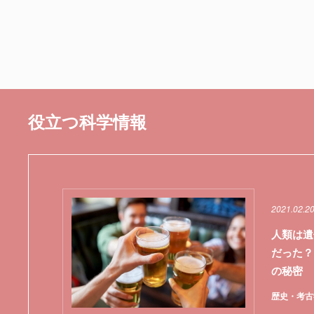
役立つ科学情報
2021.02.2
人類は遺
だった？
の秘密
歴史・考古