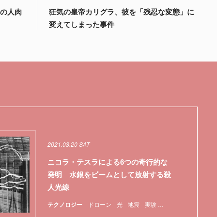
国の人肉
狂気の皇帝カリグラ、彼を「残忍な変態」に
変えてしまった事件
2021.03.20 SAT
ニコラ・テスラによる6つの奇行的な
発明 水銀をビームとして放射する殺
人光線
テクノロジー
ドローン
光
地震
実験
特集
脳
軍事
音