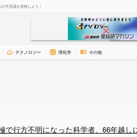
山の不思議を冒険しよう！
テクノロジー
理化学
その他
た科学者、66年越しに遺体を発見
に南極で行方不明になった科学者、66年越し