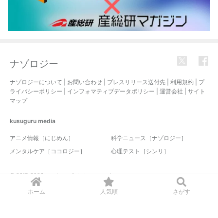
ナゾロジー
ナゾロジーについて
|
お問い合わせ
|
プレスリリース送付先
|
利用規約
|
プ
ライバシーポリシー
|
インフォマティブデータポリシー
|
運営会社
|
サイト
マップ
kusuguru
media
アニメ情報［にじめん］
科学ニュース［ナゾロジー］
メンタルケア［ココロジー］
心理テスト［シンリ］
© 2017-2026 nazology. all rights reserved.
ホーム
人気順
さがす