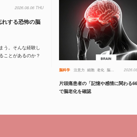
2026.08.06 THU
忘れする恐怖の脳
まう。そんな経験し
ることがあるのか？
BRAIN
脳科学
注意力
細胞
老化
脳
視覚
記憶
2026.0
認
片頭痛患者の「記憶や感情に関わる6
で脳老化を確認