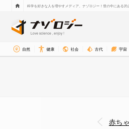
科学を好きな人を増やすメディア、ナゾロジー！世の中にある沢
Love science , enjoy !
社会
古代
宇宙
自然
健康
赤ちゃんの脳は世界を「4Hzの
赤ち