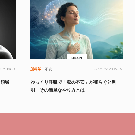
BRAIN
8.05 WED
知
脳科学
不安
2026.07.29 WED
6領域」
ゆっくり呼吸で「脳の不安」が和らぐと判
明、その簡単なやり方とは