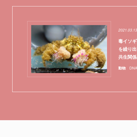
2021.03.1
毒イソギ
を繰り出
共生関係
動物
DN