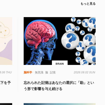
もっと見る
BRAIN
8.06 THU
脳科学
無意識
脳
記憶
2026.08.02 SUN
低下を予
忘れられた記憶はあなたの選択に「勘」とい
う形で影響を与え続ける