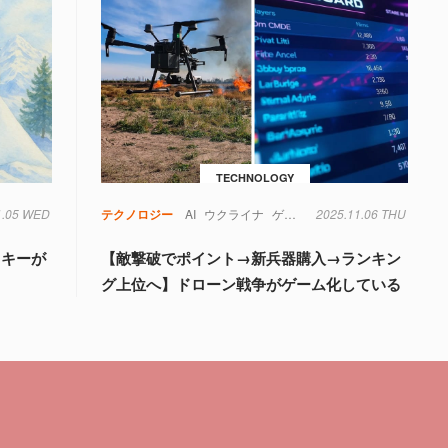
TECHNOLOGY
1.05 WED
テクノロジー
AI
ウクライナ
ゲーム
2025.11.06 THU
ドローン
ランキング
スキーが
【敵撃破でポイント→新兵器購入→ランキン
グ上位へ】ドローン戦争がゲーム化している