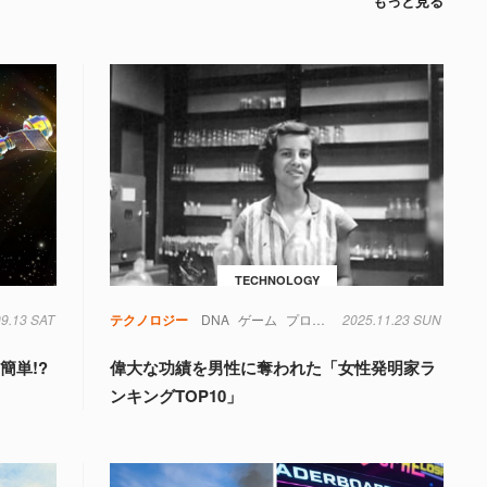
もっと見る
TECHNOLOGY
タ
09.13 SAT
軍事
テクノロジー
DNA
ゲーム
プログラミング
2025.11.23 SUN
ボードゲーム
ラ
簡単!?
偉大な功績を男性に奪われた「女性発明家ラ
ンキングTOP10」