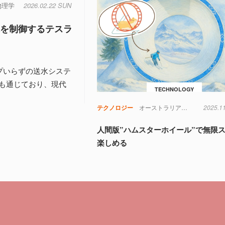
物理学
2026.02.22 SUN
水を制御するテスラ
プいらずの送水システ
も通じており、現代
TECHNOLOGY
テクノロジー
オーストラリア
スポーツ
2025.1
氷
人間版”ハムスターホイール”で無限
楽しめる