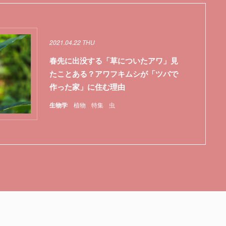
2021.04.22 THU
春先に出没する「草についたアワ」見
たことある？アワフキムシが「ツバで
作った家」に住む理由
生物学
植物
特集
虫