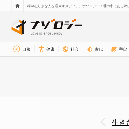
科学を好きな人を増やすメディア、ナゾロジー！世の中にある沢
Love science , enjoy !
社会
古代
宇宙
自然
健康
生きた菌類から「新型バンドエイ
生き