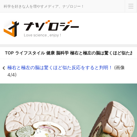
科学を好きな人を増やすメディア、ナゾロジー！
Love science , enjoy !
TOP
ライフスタイル
健康
脳科学
極右と極左の脳は驚くほど似た反
思想の左右ではなく極端さが脳を似せる - ナゾロジー
極右と極左の脳は驚くほど似た反応をすると判明！
(画像
4/4)