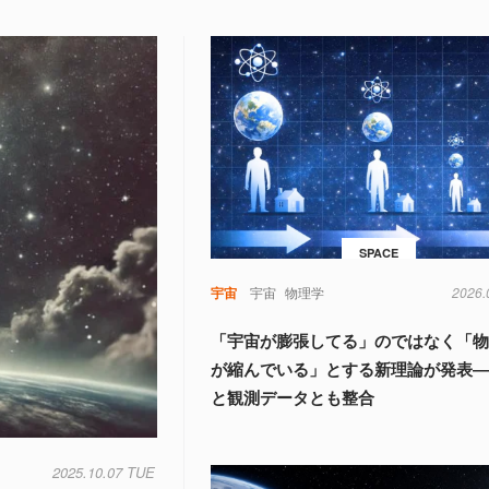
SPACE
宇宙
宇宙
物理学
2026.
「宇宙が膨張してる」のではなく「
が縮んでいる」とする新理論が発表
と観測データとも整合
2025.10.07 TUE