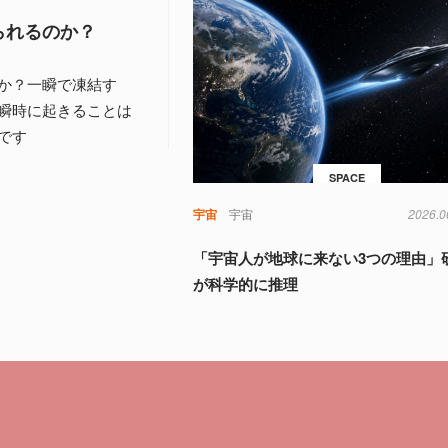
られるのか？
か？一瞬で凍結す
瞬時に起きることは
です
SPACE
宇宙
宇宙
2026.0
「宇宙人が地球に来ない3つの理由」
が科学的に推理