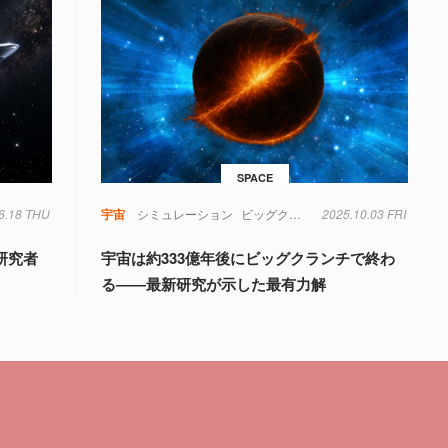
SPACE
6.18 THU
宇宙
シミュレーション
ビッグクランチ
2025.10.03 FRI
研究者
宇宙は約333億年後にビッグクランチで終わ
る――最新研究が示した最有力解