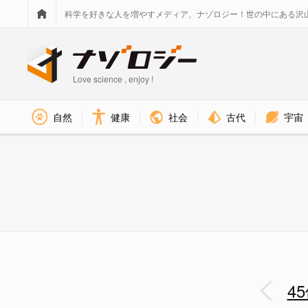
科学を好きな人を増やすメディア、ナゾロジー！世の中にある沢
Love science , enjoy !
社会
古代
宇宙
自然
健康
45億年前の「原始地球」の直接的
4