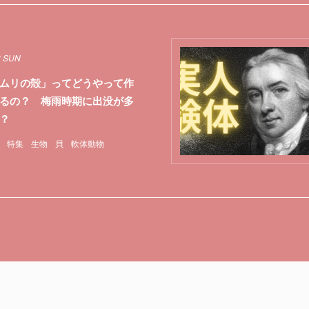
3 SUN
ムリの殻」ってどうやって作
るの？ 梅雨時期に出没が多
？
特集
生物
貝
軟体動物