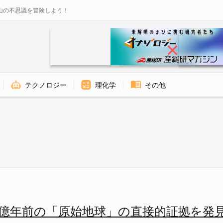
山の不思議を冒険しよう！
テクノロジー
理化学
その他
証拠を発見！の画像 1/1 - 
5億年前の「原始地球」の直接的証拠を発