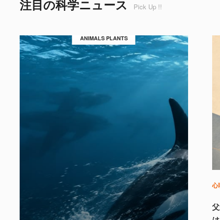
注目の科学ニュース
Pick Up !!
ANIMALS PLANTS
心
父
は