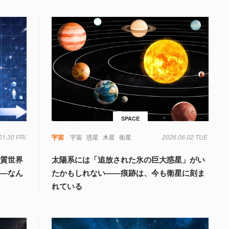
SPACE
01.30 FRI
宇宙
宇宙
惑星
木星
衛星
2026.06.02 TUE
物質世界
太陽系には「追放された氷の巨大惑星」がい
――なん
たかもしれない――痕跡は、今も衛星に刻ま
れている